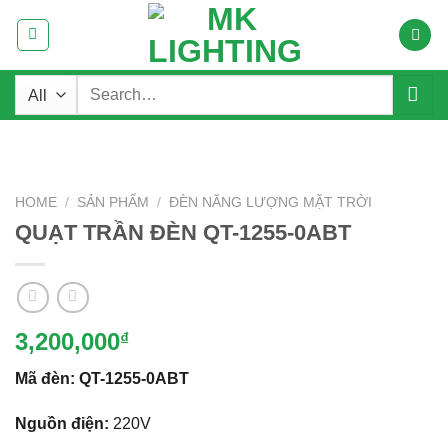
Skip
to
content
Search
for:
HOME
/
SẢN PHẨM
/
ĐÈN NĂNG LƯỢNG MẶT TRỜI
QUẠT TRẦN ĐÈN QT-1255-0ABT
3,200,000
₫
Mã đèn:
QT-1255-0ABT
Nguồn điện:
220V