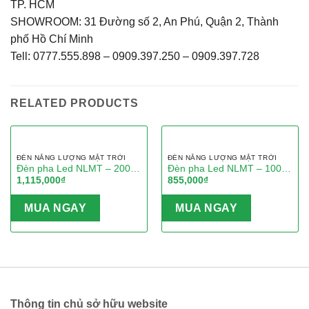
TP. HCM
SHOWROOM: 31 Đường số 2, An Phú, Quận 2, Thành
phố Hồ Chí Minh
Tell: 0777.555.898 – 0909.397.250 – 0909.397.728
RELATED PRODUCTS
ĐÈN NĂNG LƯỢNG MẶT TRỜI
ĐÈN NĂNG LƯỢNG MẶT TRỜI
Đèn pha Led NLMT – 200W
Đèn pha Led NLMT – 100W
1,115,000
₫
855,000
₫
– MK99200
– MK 99100
MUA NGAY
MUA NGAY
Thông tin chủ sở hữu website