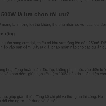
 500W l
à l
ựa chọn tối
ưu?
 mang lại những lợi thế kh
ông th
ể phủ nhận so với c
ác lo
ại
đ
è
ện rộng
 nguồn s
áng c
ực
đ
ại, chiếu rọi khu vực rộng l
ên
đ
ến 250m
².
Đi
ghi
ệp v
ào ban
đ
êm.
Đ
ây là gi
ải ph
áp hoàn h
ảo cho c
ác d
ự
án q
ăng ho
ạt
đ
ộng ho
àn toàn
đ
ộc lập, kh
ông ph
ụ thuộc v
ào
đi
ện l
ư
ớ
ng vào ban
đ
êm, giúp b
ạn tiết kiệm 100% h
óa
đơn ti
ền
đi
ện cho
 tạp, gi
úp gi
ảm thiểu
đ
áng k
ể chi ph
í và th
ời gian thi c
ông. H
ơn
t
đ
ối cho ng
ư
ời sử dụng v
à tài s
ản.