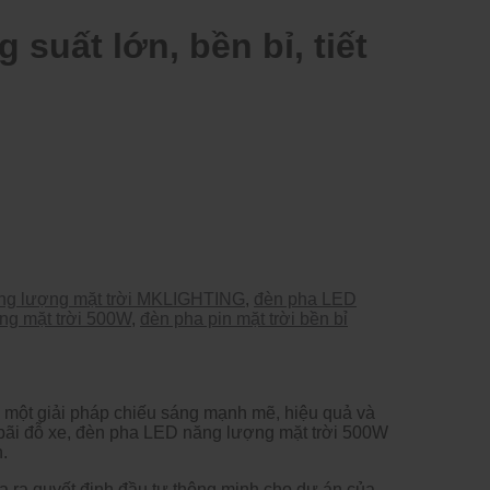
uất lớn, bền bỉ, tiết
ng lượng mặt trời MKLIGHTING
,
đèn pha LED
ng mặt trời 500W
,
đèn pha pin mặt trời bền bỉ
 một giải ph
áp chi
ếu s
áng m
ạnh mẽ, hiệu quả v
à
b
ãi
đ
ỗ xe,
đ
èn pha LED n
ăng lư
ợng mặt trời 500W
.
a ra quy
ết
đ
ịnh
đ
ầu t
ư th
ông minh cho d
ự
án c
ủa