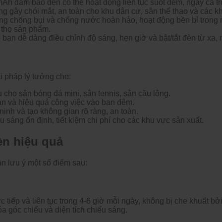
0mAh
đ
ảm bảo
đ
èn có th
ể hoạt
đ
ộng li
ên t
ục suốt
đ
êm, ngay c
ả t
ng gây chói m
ắt, an to
àn cho khu dân c
ư, s
ân th
ể thao v
à các kh
ng ch
ống bụi v
à ch
ống n
ư
ớc ho
àn h
ảo, hoạt
đ
ộng bền bỉ trong
 thọ sản phẩm.
 b
ạn dễ d
àng
đi
ều chỉnh
đ
ộ s
áng, h
ẹn giờ v
à b
ật/tắt
đ
èn t
ừ xa, 
i ph
áp lý t
ư
ởng cho:
u cho s
ân bóng
đ
á mini, sân tennis, sân c
ầu l
ông.
àn và hi
ệu quả c
ông vi
ệc v
ào ban
đ
êm.
ninh v
à t
ạo kh
ông gian rõ ràng, an toàn.
u s
áng
ổn
đ
ịnh, tiết kiệm chi ph
í cho các khu v
ực sản xuất.
èn hi
ệu quả
ần l
ưu
ý m
ột số
đi
ểm sau:
c tiếp v
à liên t
ục trong 4-6 giờ mỗi ng
ày, không b
ị che khuất bở
óa góc chi
ếu v
à di
ện t
ích chi
ếu s
áng.