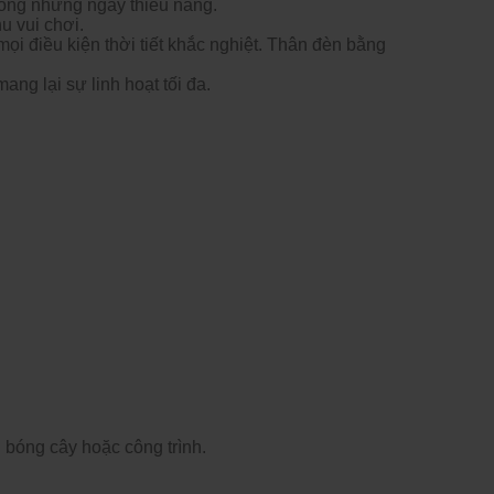
rong những ng
ày thi
ếu nắng.
u vui ch
ơi.
 mọi
đi
ều kiện thời tiết khắc nghiệt. Th
ân
đ
èn b
ằng
mang lại sự linh hoạt tối
đa.
i b
óng cây ho
ặc c
ông trình.