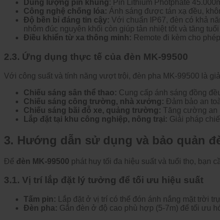
Dung l
ư
ợng pin khủng
: Pin Lithium Photphate 45.00
C
ông ngh
ệ chống l
óa:
Ánh sáng
đư
ợc t
án x
ạ
đ
ều, kh
ô
Đ
ộ bền bỉ
đ
áng tin c
ậy:
Với chuẩn IP67,
đ
èn có kh
ả n
ă
nh
ôm
đ
úc nguyên kh
ối c
òn giúp t
ản nhiệt tốt v
à t
ăng tu
ổi
Đi
ều khiển từ xa th
ông minh:
Remote
đi k
èm cho phép
2.3.
Ứng dụng thực tế của
đ
èn MK-99500
V
ới c
ông su
ất v
à tính n
ăng vư
ợt trội,
đ
èn pha MK-99500 là gi
ả
Chi
ếu s
áng sân th
ể thao:
Cung cấp
ánh sáng
đ
ồng
đ
ề
Chi
ếu s
áng công tr
ư
ờng, nh
à x
ư
ởng:
Đ
ảm bảo an to
Chi
ếu s
áng bãi
đ
ỗ xe, quảng tr
ư
ờng:
T
ăng cư
ờng an 
L
ắp
đ
ặt tại khu c
ông nghi
ệp, n
ông tr
ại:
Giải ph
áp chi
ế
3. H
ư
ớng dẫn sử dụng v
à b
ảo quản
đ
Đ
ể
đ
èn MK-99500
phát huy t
ối
đa hi
ệu suất v
à tu
ổi thọ, bạn c
3.1. Vị tr
í l
ắp
đ
ặt l
ý t
ư
ởng
đ
ể tối
ưu hi
ệu suất
T
ấm pin:
Lắp
đ
ặt ở vị tr
í có th
ể
đ
ón ánh n
ắng mặt trời trự
Đ
èn pha:
G
ắn
đ
èn
ở
đ
ộ cao ph
ù h
ợp (5-7m)
đ
ể tối
ưu h