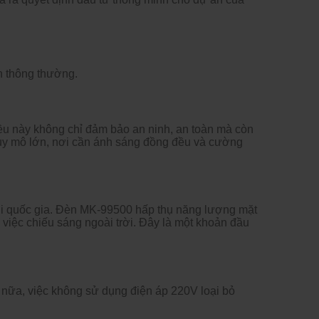
n thông th
ư
ờng.
ều n
ày không ch
ỉ
đ
ảm bảo an ninh, an to
àn mà còn
uy mô l
ớn, n
ơi c
ần
ánh sáng
đ
ồng
đ
ều v
à c
ư
ờng
i quốc gia.
Đ
èn MK-99500 h
ấp thụ n
ăng lư
ợng mặt
 việc chiếu s
áng ngoài tr
ời.
Đ
ây là m
ột khoản
đ
ầu
 n
ữa, việc kh
ông s
ử dụng
đi
ện
áp 220V lo
ại bỏ