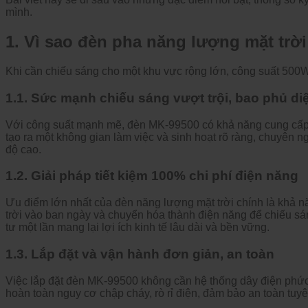
m
ình.
1. Vì sao
đ
èn pha n
ăng lư
ợng mặt trời
Khi c
ần chiếu s
áng cho m
ột khu vực rộng lớn, c
ông su
ất 500W
1.1. Sức mạnh chiếu s
áng v
ư
ợt trội, bao phủ di
Với c
ông su
ất mạnh mẽ,
đ
èn MK-99500 có kh
ả n
ăng cung c
ấp
t
ạo ra một kh
ông gian làm vi
ệc v
à sinh ho
ạt r
õ ràng, chuyên n
đ
ộ cao.
1.2. Giải ph
áp ti
ết kiệm 100% chi ph
í
đi
ện n
ăng
Ưu đi
ểm lớn nhất của
đ
èn n
ăng lư
ợng mặt trời ch
ính là kh
ả n
trời v
ào ban ngày và chuy
ển h
óa thành
đi
ện n
ăng đ
ể chiếu s
á
t
ư m
ột lần mang lại lợi
ích kinh t
ế l
âu dài và b
ền vững.
1.3. Lắp
đ
ặt v
à v
ận h
ành
đơn gi
ản, an to
àn
Vi
ệc lắp
đ
ặt
đ
èn MK-99500 không c
ần hệ thống d
ây
đi
ện phức
ho
àn toàn nguy c
ơ ch
ập ch
áy, rò r
ỉ
đi
ện,
đ
ảm bảo an to
àn tuy
ệ