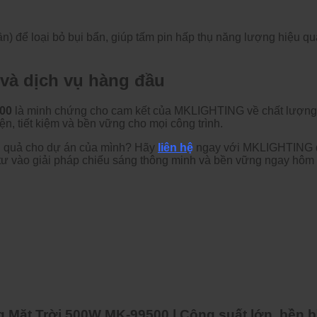
ần)
đ
ể loại bỏ bụi bẩn, gi
úp t
ấm pin hấp thụ n
ăng lư
ợng hiệu qu
v
à d
ịch vụ h
àng
đ
ầu
500
l
à minh ch
ứng cho cam kết của MKLIGHTING về chất l
ư
ợng
ện, tiết kiệm v
à b
ền vững cho mọi c
ông trình.
 quả cho dự
án c
ủa m
ình? Hãy
liên h
ệ
ngay với MKLIGHTING
t
ư v
ào gi
ải ph
áp chi
ếu s
áng thông minh và b
ền vững ngay h
ôm 
 Mặt Trời 500W MK-99500 | Công suất lớn, bền bỉ,