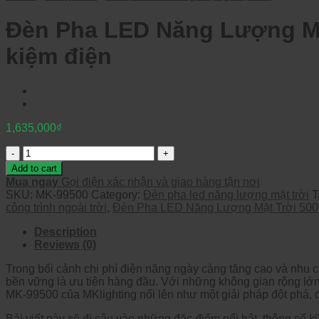
Đèn Pha LED Năng Lượng Mặt
kiệm điện
1,635,000
₫
Quantity
Add to cart
Mua ngay
Gọi điện xác nhận và giao hàng tận nơi
SKU:
MK-99500
Category:
Đèn pha led năng lượng mặt trời
T
công trình ngoài trời
,
Đèn Pha LED Năng Lượng Mặt Trời 50
Description
Reviews (0)
Trong b
ối cảnh chi ph
í
đi
ện n
ăng ng
ày càng t
ăng cao v
à nhu c
b
ền vững l
à
ưu ti
ên hàng
đ
ầu. Với những kh
ông gian r
ộng lớ
MK-99500 của MKlighting nổi l
ên nh
ư m
ột giải ph
áp
đ
ột ph
á,
B
ài vi
ết n
ày s
ẽ
đi s
âu vào nh
ững
đ
ặc
đi
ểm nổi bật, th
ông s
ố kỹ