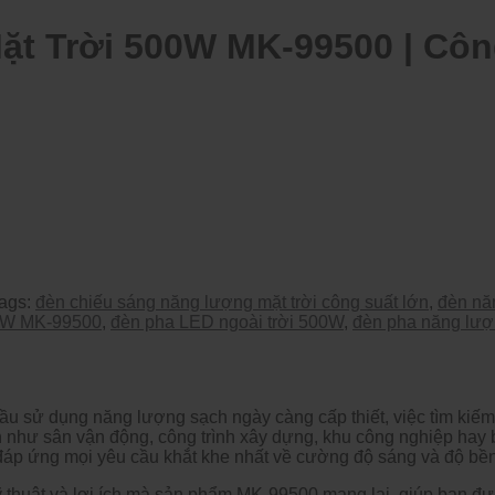
 Trời 500W MK-99500 | Công s
ags:
đèn chiếu sáng năng lượng mặt trời công suất lớn
,
đèn nă
0W MK-99500
,
đèn pha LED ngoài trời 500W
,
đèn pha năng lượ
ầu sử dụng n
ăng lư
ợng sạch ng
ày càng c
ấp thiết, việc t
ìm ki
ếm
n nh
ư s
ân v
ận
đ
ộng, c
ông trình xây d
ựng, khu c
ông nghi
ệp hay 
đ
áp
ứng mọi y
êu c
ầu khắt khe nhất về c
ư
ờng
đ
ộ s
áng và
đ
ộ bền
 thuật v
à l
ợi
ích mà s
ản phẩm MK-99500 mang lại, gi
úp b
ạn
đư