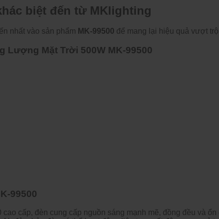
kh
ác bi
ệt
đ
ến từ MKlighting
ến nhất v
ào s
ản phẩm
MK-99500
đ
ể mang lại hiệu quả v
ư
ợt trộ
ăng Lượng Mặt Trời 500W MK-99500
MK-99500
 cao cấp,
đ
èn cung c
ấp nguồn s
áng m
ạnh mẽ,
đ
ồng
đ
ều v
à
ổn