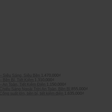
 Siêu Sáng, Siêu Bền
1,470,000
₫
Bền Bỉ, Tiết Kiệm
1,310,000
₫
An Toàn, Tiết Kiệm Điện
1,150,000
₫
hiếu Sáng Ngoài Trời An Toàn, Bền Bỉ
855,000
₫
g suất lớn, bền bỉ, tiết kiệm điện
1,635,000
₫