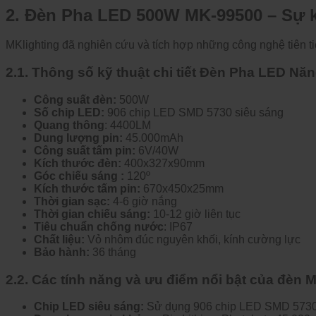
2.
Đ
èn Pha LED 500W MK-99500 – S
ự 
MKlighting
đ
ã nghiên c
ứu v
à tích h
ợp những c
ông ngh
ệ ti
ên ti
2.1. Thông s
ố kỹ thuật chi tiết Đèn Pha LED N
C
ông su
ất
đ
èn:
500W
S
ố chip LED:
906 chip LED SMD 5730 si
êu sáng
Quang th
ông
: 4400LM
Dung l
ư
ợng pin:
45.000mAh
C
ông su
ất tấm pin:
6V/40W
K
ích th
ư
ớc
đ
èn:
400x327x90mm
Góc chiếu sáng :
120º
K
ích th
ư
ớc tấm pin:
670x450x25mm
Th
ời gian sạc:
4-6 giờ nắng
Th
ời gian chiếu s
áng:
10-12 gi
ờ li
ên t
ục
Ti
êu chu
ẩn chống n
ư
ớc
: IP67
Ch
ất liệu:
Vỏ nh
ôm
đ
úc nguyên kh
ối, k
ính c
ư
ờng lực
B
ảo h
ành:
36 tháng
2.2. Các tính n
ăng v
à
ưu đi
ểm nổi bật
của
đ
èn 
Chip LED si
êu sáng:
S
ử dụng 906 chip LED SMD 5730