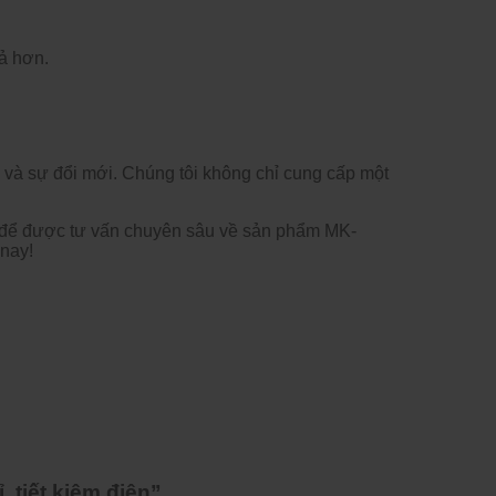
ả h
ơn.
 v
à s
ự
đ
ổi mới. Ch
úng tôi không ch
ỉ cung cấp một
đ
ể
đư
ợc t
ư v
ấn chuy
ên sâu v
ề sản phẩm MK-
nay!
 tiết kiệm điện”