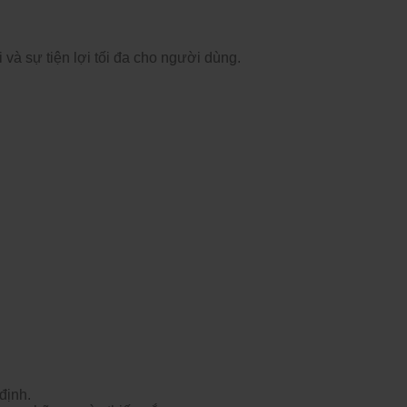
i v
à s
ự tiện lợi tối
đa cho ngư
ời d
ùng.
đ
ịnh.