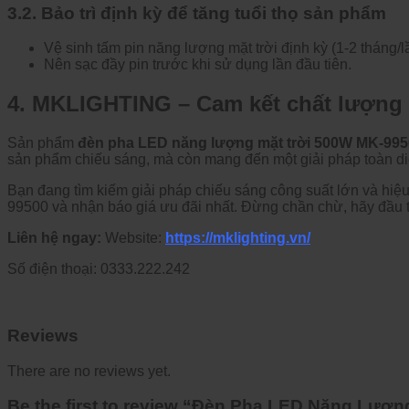
3.2. B
ảo tr
ì
đ
ịnh kỳ
đ
ể t
ăng tu
ổi thọ sản phẩm
V
ệ sinh tấm pin n
ăng lư
ợng mặt trời
đ
ịnh kỳ (1-2 th
áng/l
N
ên s
ạc
đ
ầy pin tr
ư
ớc khi sử dụng lần
đ
ầu ti
ên.
4. MKLIGHTING – Cam k
ết chất l
ư
ợng 
Sản phẩm
đ
èn pha LED n
ăng lư
ợng mặt trời 500W MK-99
sản phẩm chiếu s
áng, mà còn mang
đ
ến một giải ph
áp toàn di
B
ạn
đang t
ìm ki
ếm giải ph
áp chi
ếu s
áng công su
ất lớn v
à hi
ệu
99500 v
à nh
ận b
áo giá
ưu đ
ãi nh
ất.
Đ
ừng chần chừ, h
ãy
đ
ầu 
Liên hệ ngay:
Website:
https://mklighting.vn/
Số điện thoại: 0333.222.242
Reviews
There are no reviews yet.
Be the first to review “Đèn Pha LED Năng Lượng