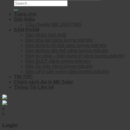
Search
for:
Trang chủ
Giới thiệu
Câu chuyện MK LIGHTING
SẢN PHẨM
Sản phẩm mới nhất
Đèn pha led năng lượng mặt trời
Đèn đường rời thể năng lượng mặt trời
Đèn đường liền thể năng lượng mặt trời
Đèn trụ cổng – Đèn trang trí năng lượng mặt trời
Đèn BULP năng lượng mặt trời
Đèn Ốp trần năng lượng mặt trời
Đèn UFO sân vườn năng lượng mặt trời
TIN TỨC
Chính sách đại lý MK Solar
Thông Tin Liên hệ
x
x
Login