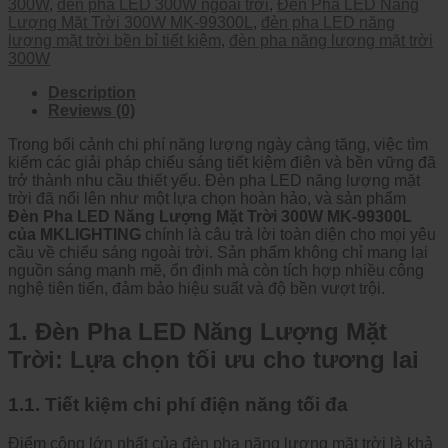
300W
,
đèn pha LED 300W ngoài trời
,
Đèn Pha LED Năng
Lượng Mặt Trời 300W MK-99300L
,
đèn pha LED năng
lượng mặt trời bền bỉ tiết kiệm
,
đèn pha năng lượng mặt trời
300W
Description
Reviews (0)
Trong bối cảnh chi phí năng lượng ngày càng tăng, việc tìm
kiếm các giải pháp chiếu sáng tiết kiệm điện và bền vững đã
trở thành nhu cầu thiết yếu. Đèn pha LED năng lượng mặt
trời đã nổi lên như một lựa chọn hoàn hảo, và sản phẩm
Đèn Pha LED Năng Lượng Mặt Trời 300W MK-99300L
của MKLIGHTING
chính là câu trả lời toàn diện cho mọi yêu
cầu về chiếu sáng ngoài trời. Sản phẩm không chỉ mang lại
nguồn sáng mạnh mẽ, ổn định mà còn tích hợp nhiều công
nghệ tiên tiến, đảm bảo hiệu suất và độ bền vượt trội.
1. Đèn Pha LED Năng Lượng Mặt
Trời: Lựa chọn tối ưu cho tương lai
1.1. Tiết kiệm chi phí điện năng tối đa
Điểm cộng lớn nhất của đèn pha năng lượng mặt trời là khả