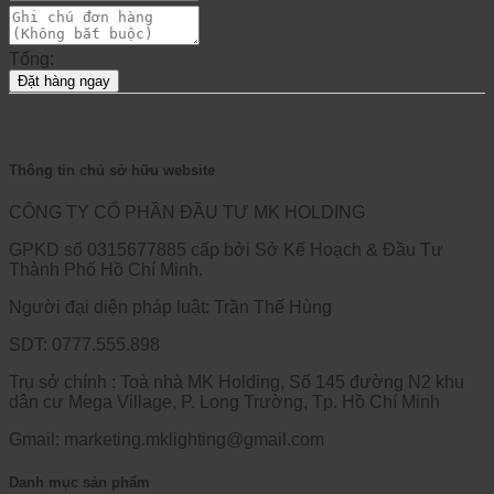
Tổng:
Đặt hàng ngay
Thông tin chủ sở hữu website
CÔNG TY CỔ PHẦN ĐẦU TƯ MK HOLDING
GPKD số 0315677885 cấp bởi Sở Kế Hoạch & Đầu Tư
Thành Phố Hồ Chí Minh.
Người đại diện pháp luật: Trần Thế Hùng
SDT: 0777.555.898
Trụ sở chính : Toà nhà MK Holding, Số 145 đường N2 khu
dân cư Mega Village, P. Long Trường, Tp. Hồ Chí Minh
Gmail: marketing.mklighting@gmail.com
Danh mục sản phẩm