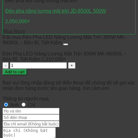
Đèn pha led năng lượng mặt trời
Đèn pha năng lượng mặt trời JD-8500L 500W
2,050,000
₫
Mua Ngay
Đặt mua Đèn Pha LED Năng Lượng Mặt Trời 300W MK-
99300L – Bền Bỉ, Tiết Kiệm
Đèn Pha LED Năng Lượng Mặt Trời 300W MK-99300L –
Bền Bỉ, Tiết Kiệm
1,310,000
₫
Quantity
Add to cart
Bạn vui lòng nhập đúng số điện thoại để chúng tôi sẽ gọi xác
nhận đơn hàng trước khi giao hàng. Xin cảm ơn!
Thông tin người mua
Anh
Chị