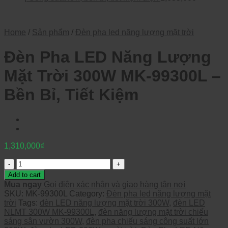
Home
/
Sản phẩm
/
Đèn pha led năng lượng mặt trời
Đèn Pha LED Năng Lượng
Mặt Trời 300W MK-99300L –
Bền Bỉ, Tiết Kiệm
1,310,000
₫
Quantity
Add to cart
Mua ngay
Gọi điện xác nhận và giao hàng tận nơi
SKU:
MK-99300L
Category:
Đèn pha led năng lượng mặt
trời
Tags:
đèn LED năng lượng mặt trời 300W
,
đèn LED
NLMT 300W MK-99300L
,
đèn năng lượng mặt trời chiếu
sáng sân vườn 300W
,
đèn pha chiếu sáng công suất lớn