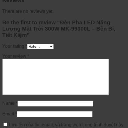
Reviews
There are no reviews yet.
Be the first to review “Đèn Pha LED Năng
Lượng Mặt Trời 300W MK-99300L – Bền Bỉ,
Tiết Kiệm”
Your rating
*
Your review
*
Name
*
Email
*
Lưu tên của tôi, email, và trang web trong trình duyệt này