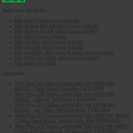
Danh mục sản phẩm
Đèn BULP năng lượng mặt trời
Đèn đường liền thể năng lượng mặt trời
Đèn đường rời thể năng lượng mặt trời
Đèn năng lượng mặt trời
Đèn Ốp trần năng lượng mặt trời
Đèn pha led năng lượng mặt trời
Đèn trụ cổng - Đèn trang trí năng lượng mặt trời
Đèn UFO sân vườn năng lượng mặt trời
Sản phẩm mới nhất
Sản phẩm
Đèn Pha LED Năng Lượng Mặt Trời 500W MK-
99500L – Siêu Sáng, Siêu Bền
1,470,000
₫
Đèn Pha LED Năng Lượng Mặt Trời 300W MK-
99300L – Bền Bỉ, Tiết Kiệm
1,310,000
₫
Đèn Pha LED Năng Lượng Mặt Trời 200W MK-
99200L – An Toàn, Tiết Kiệm Điện
1,150,000
₫
Đèn Pha LED Năng Lượng Mặt Trời 100W MK-99100
| Chiếu Sáng Ngoài Trời An Toàn, Bền Bỉ
855,000
₫
Đèn Pha LED Năng Lượng Mặt Trời 500W MK-99500
| Công suất lớn, bền bỉ, tiết kiệm điện
1,635,000
₫