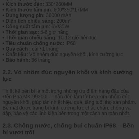
• Kích thước đèn:
330*260MM
• Kích thước tấm pin:
600*350*17MM
• Dung lượng pin:
36000 mAh
• Diện tích chiếu sáng:
200m²
• Công suất tấm pin:
6V/35W
• Thời gian sạc:
5-6 giờ nắng
• Thời gian chiếu sáng:
10-12 giờ liên tục
• Tiêu chuẩn chống nước:
IP68
• Quy cách :
cái / 1 thùng
• Chất liệu:
Vỏ nhôm đúc nguyên khối, kính cường lực
• Bảo hành:
36 tháng
2.2. Vỏ nhôm đúc nguyên khối và kính cường
lực
Thiết kế bền bỉ là một trong những ưu điểm hàng đầu của
Đèn Pha MK-99300L. Thân đèn làm từ hợp kim nhôm đúc
nguyên khối, giúp tản nhiệt hiệu quả, tăng tuổi thọ sản phẩm.
Bề mặt được trang bị kính cường lực chắc chắn, chống va
đập, bảo vệ các linh kiện bên trong một cách an toàn nhất.
2.3. Chống nước, chống bụi chuẩn IP68 – Bền
bỉ vượt trội