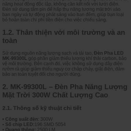
năng hoạt động độc lập, không cần kết nối với lưới điện.
Đèn sử dụng tấm pin để hấp thụ năng lượng mặt trời vào
ban ngày và tự động phát sáng vào ban đêm, giúp bạn loại
bỏ hoàn toàn chi phí tiền điện cho việc chiếu sáng.
1.2. Thân thiện với môi trường và an
toàn
Sử dụng nguồn năng lượng sạch và tái tạo,
Đèn Pha LED
MK-99300L
góp phần giảm thiểu lượng khí thải carbon, bảo
vệ môi trường. Bên cạnh đó, việc không sử dụng dây điện
rườm rà giúp giảm thiểu nguy cơ chập cháy, giật điện, đảm
bảo an toàn tuyệt đối cho người dùng.
2. MK-99300L – Đèn Pha Năng Lượng
Mặt Trời 300W Chất Lượng Cao
2.1. Thông số kỹ thuật chi tiết
• Công suất đèn
: 300W
•
Số chip LED:
196 SMD 5054
• Quang thông:
2500 LM