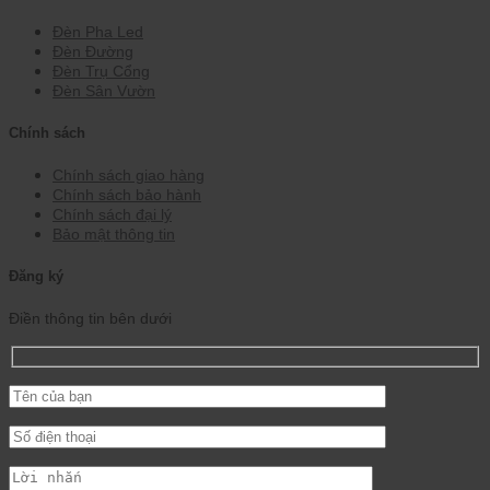
Đèn Pha Led
Đèn Đường
Đèn Trụ Cổng
Đèn Sân Vườn
Chính sách
Chính sách giao hàng
Chính sách bảo hành
Chính sách đại lý
Bảo mật thông tin
Đăng ký
Điền thông tin bên dưới