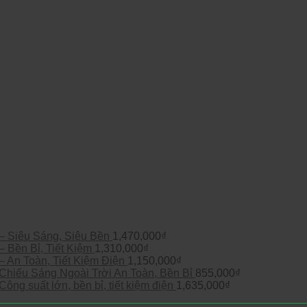
 Siêu Sáng, Siêu Bền
1,470,000
₫
Bền Bỉ, Tiết Kiệm
1,310,000
₫
An Toàn, Tiết Kiệm Điện
1,150,000
₫
hiếu Sáng Ngoài Trời An Toàn, Bền Bỉ
855,000
₫
g suất lớn, bền bỉ, tiết kiệm điện
1,635,000
₫