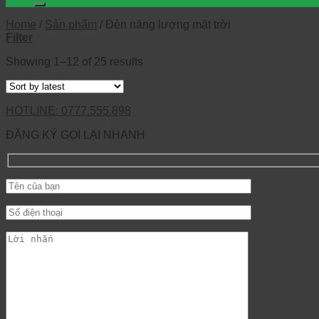
Home
/
Sản phẩm
/
Đèn năng lượng mặt trời
Filter
Showing 1–12 of 25 results
HOTLINE: 0777.555.898
ĐĂNG KÝ GỌI LẠI NHANH