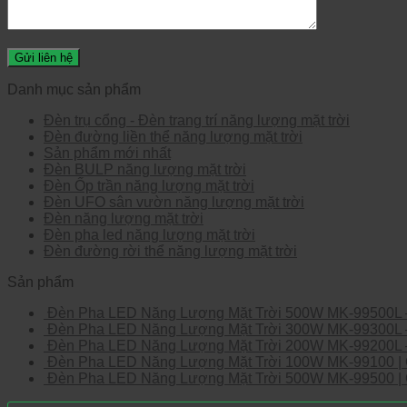
Danh mục sản phẩm
Đèn trụ cổng - Đèn trang trí năng lượng mặt trời
Đèn đường liền thể năng lượng mặt trời
Sản phẩm mới nhất
Đèn BULP năng lượng mặt trời
Đèn Ốp trần năng lượng mặt trời
Đèn UFO sân vườn năng lượng mặt trời
Đèn năng lượng mặt trời
Đèn pha led năng lượng mặt trời
Đèn đường rời thể năng lượng mặt trời
Sản phẩm
Đèn Pha LED Năng Lượng Mặt Trời 500W MK-99500L –
Đèn Pha LED Năng Lượng Mặt Trời 300W MK-99300L – 
Đèn Pha LED Năng Lượng Mặt Trời 200W MK-99200L – 
Đèn Pha LED Năng Lượng Mặt Trời 100W MK-99100 | C
Đèn Pha LED Năng Lượng Mặt Trời 500W MK-99500 | Côn