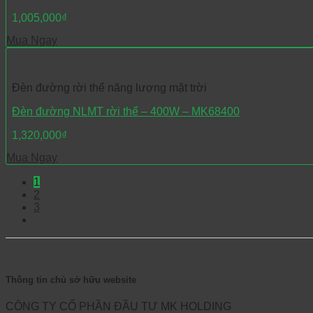
1,005,000
₫
Mua Ngay
Đèn đường rời thể năng lượng mặt trời
Đèn đường NLMT rời thể – 400W – MK68400
1,320,000
₫
Mua Ngay
1
2
3
Thông tin chủ sở hữu website
CÔNG TY CỔ PHẦN ĐẦU TƯ MK HOLDING