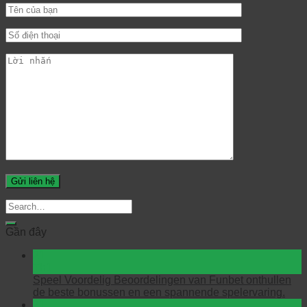
Gần đây
21
Th1
Speel Voordelig Beoordelingen van Funbet onthullen
de beste bonussen en een spannende spelervaring.
21