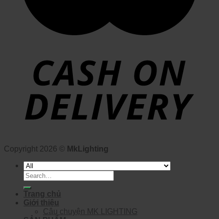
Copyright 2026 ©
MkLighting
Search
for:
Trang chủ
Giới thiệu
Câu chuyện MK LIGHTING