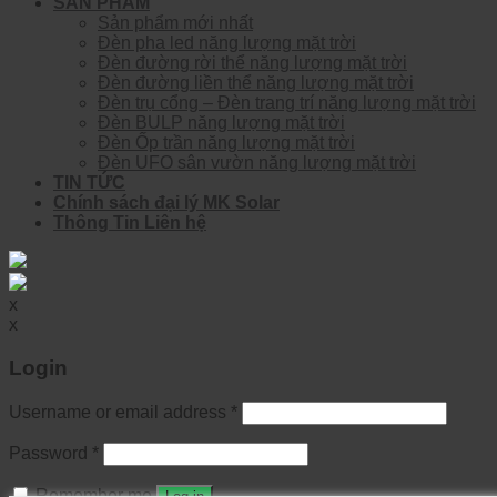
SẢN PHẨM
Sản phẩm mới nhất
Đèn pha led năng lượng mặt trời
Đèn đường rời thể năng lượng mặt trời
Đèn đường liền thể năng lượng mặt trời
Đèn trụ cổng – Đèn trang trí năng lượng mặt trời
Đèn BULP năng lượng mặt trời
Đèn Ốp trần năng lượng mặt trời
Đèn UFO sân vườn năng lượng mặt trời
TIN TỨC
Chính sách đại lý MK Solar
Thông Tin Liên hệ
x
x
Login
Username or email address
*
Password
*
Remember me
Log in