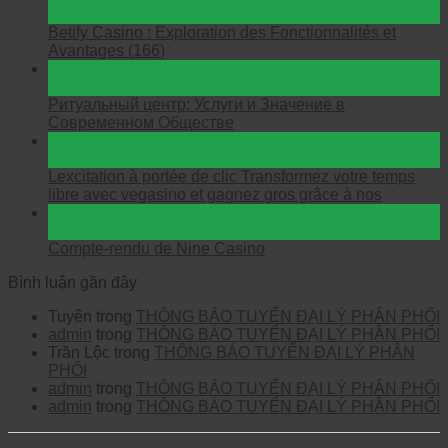
Th1
Betify Casino : Exploration des Fonctionnalités et
Avantages (166)
20
Th1
Ритуальный центр: Услуги и Значение в
Современном Обществе
20
Th1
Lexcitation à portée de clic Transformez votre temps
libre avec vegasino et gagnez gros grâce à nos
20
Th1
Compte-rendu de Nine Casino
Bình luận gần đây
Tuyên
trong
THÔNG BÁO TUYỂN ĐẠI LÝ PHÂN PHỐI
admin
trong
THÔNG BÁO TUYỂN ĐẠI LÝ PHÂN PHỐI
Trần Lộc
trong
THÔNG BÁO TUYỂN ĐẠI LÝ PHÂN
PHỐI
admin
trong
THÔNG BÁO TUYỂN ĐẠI LÝ PHÂN PHỐI
admin
trong
THÔNG BÁO TUYỂN ĐẠI LÝ PHÂN PHỐI