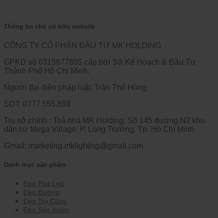
Thông tin chủ sở hữu website
CÔNG TY CỔ PHẦN ĐẦU TƯ MK HOLDING
GPKD số 0315677885 cấp bởi Sở Kế Hoạch & Đầu Tư
Thành Phố Hồ Chí Minh.
Người đại diện pháp luật: Trần Thế Hùng
SDT: 0777.555.898
Trụ sở chính : Toà nhà MK Holding, Số 145 đường N2 khu
dân cư Mega Village, P. Long Trường, Tp. Hồ Chí Minh
Gmail: marketing.mklighting@gmail.com
Danh mục sản phẩm
Đèn Pha Led
Đèn Đường
Đèn Trụ Cổng
Đèn Sân Vườn