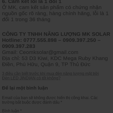
6. Cam kết lỗi là 1 đổi 1
Ở MK, cam kết sản phẩm có chứng nhận
nguồn gốc rõ ràng, hàng chính hãng, lỗi là 1
đổi 1 trong 36 tháng
CÔNG TY TNHH NĂNG LƯỢNG MK SOLAR
Hotline: 0777.555.898 – 0909.397.250 –
0909.397.283
Gmail:
Ceomksolar@gmail.com
Địa chỉ: 53 D3 Kiwi, KDC Mega Ruby Khang
Điền, Phú Hữu, Quận 9, TP Thủ Đức
3 điều cần biết trước khi mua đèn năng lượng mặt trời
Đèn LED JINDIAN có tốt không?
Để lại một bình luận
Email của bạn sẽ không được hiển thị công khai.
Các
trường bắt buộc được đánh dấu
*
Bình luận
*