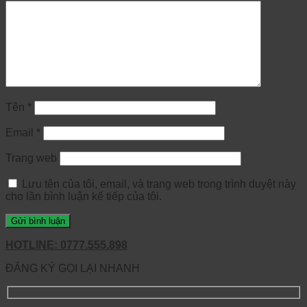
Tên
*
Email
*
Trang web
Lưu tên của tôi, email, và trang web trong trình duyệt này
cho lần bình luận kế tiếp của tôi.
HOTLINE: 0777.555.898
ĐĂNG KÝ GỌI LẠI NHANH