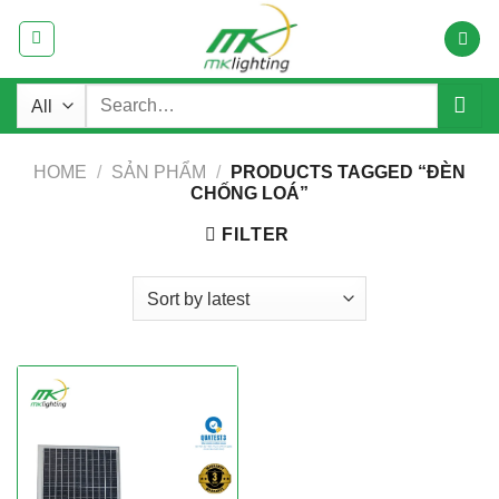
Skip
to
content
Search
for:
HOME
/
SẢN PHẨM
/
PRODUCTS TAGGED “ĐÈN
CHỐNG LOÁ”
FILTER