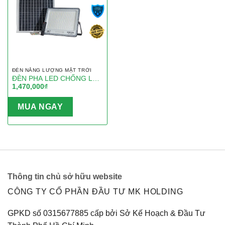
ĐÈN NĂNG LƯỢNG MẶT TRỜI
ĐÈN PHA LED CHỐNG LÓA
1,470,000
₫
NĂNG LƯỢNG MẶT TRỜI
500W MK-99500L
MUA NGAY
Thông tin chủ sở hữu website
CÔNG TY CỔ PHẦN ĐẦU TƯ MK HOLDING
GPKD số 0315677885 cấp bởi Sở Kế Hoạch & Đầu Tư