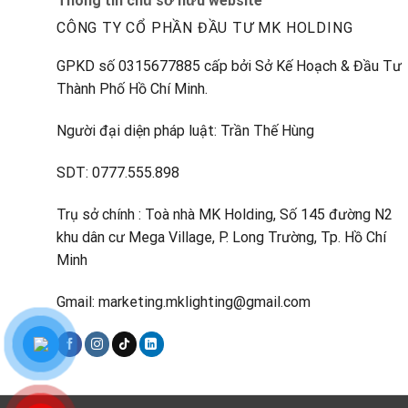
Thông tin chủ sở hữu website
CÔNG TY CỔ PHẦN ĐẦU TƯ MK HOLDING
GPKD số 0315677885 cấp bởi Sở Kế Hoạch & Đầu Tư
Thành Phố Hồ Chí Minh.
Người đại diện pháp luật: Trần Thế Hùng
SDT: 0777.555.898
Trụ sở chính : Toà nhà MK Holding, Số 145 đường N2
khu dân cư Mega Village, P. Long Trường, Tp. Hồ Chí
Minh
Gmail: marketing.mklighting@gmail.com