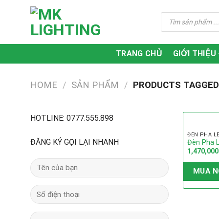
Skip
Tìm
to
kiếm
content
sản
phẩm
TRANG CHỦ
GIỚI THIỆU
HOME
/
SẢN PHẨM
/
PRODUCTS TAGGED 
HOTLINE: 0777.555.898
ĐÈN PHA L
ĐĂNG KÝ GỌI LẠI NHANH
Đèn Pha 
1,470,000
MK-99500L
MUA N