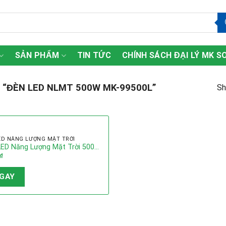
SẢN PHẨM
TIN TỨC
CHÍNH SÁCH ĐẠI LÝ MK S
“ĐÈN LED NLMT 500W MK-99500L”
Sh
ED NĂNG LƯỢNG MẶT TRỜI
LED Năng Lượng Mặt Trời 500W
₫
 – Siêu Sáng, Siêu Bền
GAY