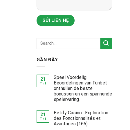
GẦN ĐÂY
Speel Voordelig
21
Beoordelingen van Funbet
Th1
onthullen de beste
bonussen en een spannende
spelervaring.
Betify Casino : Exploration
21
des Fonctionnalités et
Th1
Avantages (166)