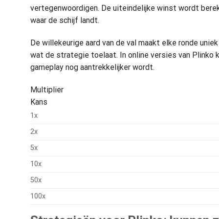
vertegenwoordigen. De uiteindelijke winst wordt berek
waar de schijf landt.
De willekeurige aard van de val maakt elke ronde unie
wat de strategie toelaat. In online versies van Plinko
gameplay nog aantrekkelijker wordt.
Multiplier
Kans
1x
2x
5x
10x
50x
100x