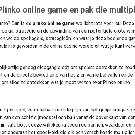
linko online game en pak die multipl
game? Dan is de
plinko online game
wellicht iets voor jou. Dez
geluk, strategie en de opwinding van een potentiële grote winst
eken we de spelregels, strategieën, en waar je deze boeiende g
lair is geworden in de online casino wereld en wat je kunt ve
gelijkertijd genoeg diepgang biedt om spelers betrokken te hou
t en de directe bevrediging van het zien van je bal vallen en de
 om alles te ontdekken wat je moet weten over Plinko online.
d-pen spel, vergelijkbaar met de prijs van het gelijknamige spel
len van een schijfje (meestal een bal) vanaf de bovenkant van ee
hijf valt, botst deze willekeurig tegen de pennen, waardoor de r
kken onderaan het speelveld, die elk een verschillende multiplier