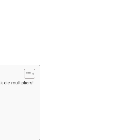
 die multipliers!