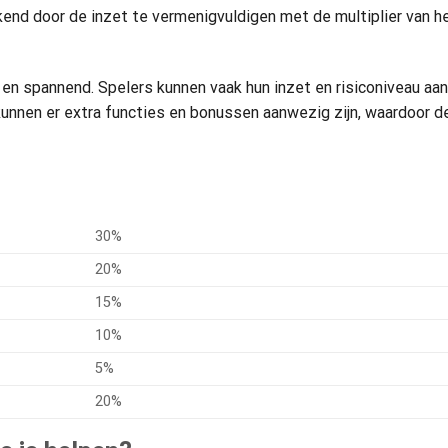
end door de inzet te vermenigvuldigen met de multiplier van h
k en spannend. Spelers kunnen vaak hun inzet en risiconiveau aa
 kunnen er extra functies en bonussen aanwezig zijn, waardoor d
30%
20%
15%
10%
5%
20%