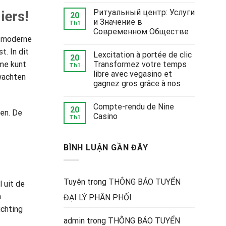
Ритуальный центр: Услуги
iers!
20
и Значение в
Th1
Современном Обществе
e moderne
. In dit
Lexcitation à portée de clic
20
ame kunt
Transformez votre temps
Th1
libre avec vegasino et
rwachten
gagnez gros grâce à nos
Compte-rendu de Nine
20
den. De
Casino
Th1
BÌNH LUẬN GẦN ĐÂY
Tuyên
trong
THÔNG BÁO TUYỂN
 uit de
n
ĐẠI LÝ PHÂN PHỐI
ichting
admin
trong
THÔNG BÁO TUYỂN