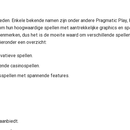
nbieden. Enkele bekende namen zijn onder andere Pragmatic Play
 om hun hoogwaardige spellen met aantrekkelijke graphics en s
n kenmerken, dus het is de moeite waard om verschillende spellen
ieronder een overzicht:
vatieve spellen.
ende casinospellen.
sspellen met spannende features.
aanbiedt.