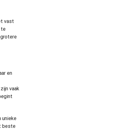
et vast
 te
 grotere
aar en
zijn vaak
begint
n unieke
et beste