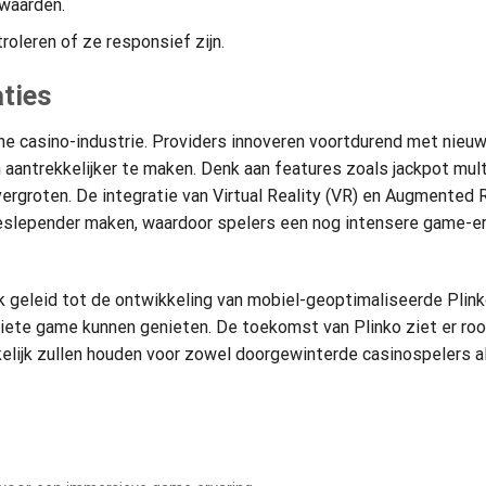
waarden.
oleren of ze responsief zijn.
ties
nline casino-industrie. Providers innoveren voortdurend met nieu
antrekkelijker te maken. Denk aan features zoals jackpot multi
rgroten. De integratie van Virtual Reality (VR) en Augmented R
eslepender maken, waardoor spelers een nog intensere game-er
k geleid tot de ontwikkeling van mobiel-geoptimaliseerde Plink
oriete game kunnen genieten. De toekomst van Plinko ziet er roo
kelijk zullen houden voor zowel doorgewinterde casinospelers a