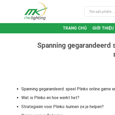
Skip
Tìm
to
kiếm
content
sản
phẩm
TRANG CHỦ
GIỚI THIỆU
Spanning gegarandeerd s
Spanning gegarandeerd: speel Plinko online game en
Wat is Plinko en hoe werkt het?
Strategieën voor Plinko: kunnen ze je helpen?