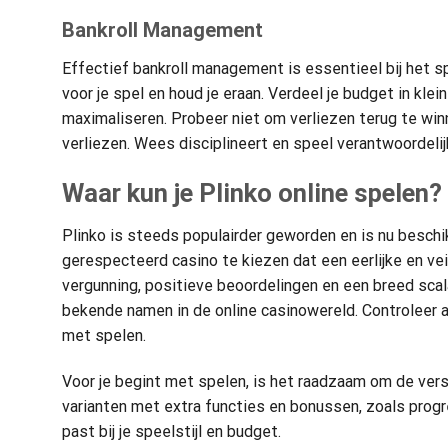
Bankroll Management
Effectief bankroll management is essentieel bij het sp
voor je spel en houd je eraan. Verdeel je budget in kle
maximaliseren. Probeer niet om verliezen terug te win
verliezen. Wees disciplineert en speel verantwoordelij
Waar kun je Plinko online spelen?
Plinko is steeds populairder geworden en is nu beschik
gerespecteerd casino te kiezen dat een eerlijke en ve
vergunning, positieve beoordelingen en een breed scal
bekende namen in de online casinowereld. Controleer 
met spelen.
Voor je begint met spelen, is het raadzaam om de vers
varianten met extra functies en bonussen, zoals progre
past bij je speelstijl en budget.