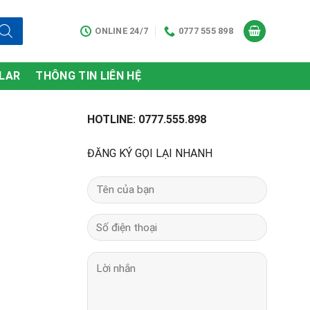
ONLINE 24/7
0777 555 898
OLAR
THÔNG TIN LIÊN HỆ
HOTLINE: 0777.555.898
ĐĂNG KÝ GỌI LẠI NHANH