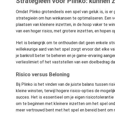
Strategieën voor Plinko: kunnen z
Omdat Plinko grotendeels een spel van geluk is, is er
strategieën om hun winkansen te optimaliseren. Een ve
plaatsen van kleinere inzetten, in de hoop vaker te wi
van een hoger risico, met grotere inzetten, en hopen 
Het is belangrijk om te onthouden dat geen enkele str
willekeurige aard van het spel zorgt ervoor dat elke v
je bankroll beter te beheren en je game-ervaring aang
verlieslimiet of het vaststellen van een doelbedrag dat
Risico versus Beloning
Bij Plinko is het vinden van de juiste balans tussen ri
kleine winsten, terwijl hogere risico-opties de mogeli
succes. Het is essentieel om je eigen risicotolerantie
om te beginnen met kleinere inzetten om het spel onder
meer vertrouwd bent met het spel en bereid bent om m