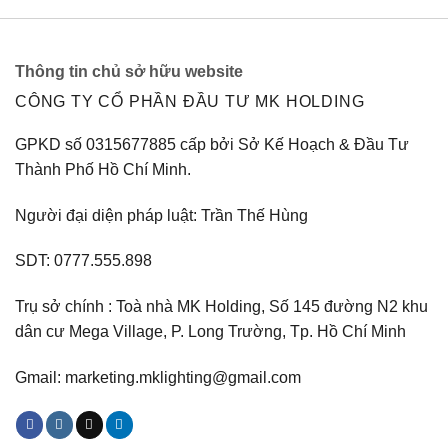
Thông tin chủ sở hữu website
CÔNG TY CỔ PHẦN ĐẦU TƯ MK HOLDING
GPKD số 0315677885 cấp bởi Sở Kế Hoạch & Đầu Tư
Thành Phố Hồ Chí Minh.
Người đại diện pháp luật: Trần Thế Hùng
SDT: 0777.555.898
Trụ sở chính : Toà nhà MK Holding, Số 145 đường N2 khu
dân cư Mega Village, P. Long Trường, Tp. Hồ Chí Minh
Gmail: marketing.mklighting@gmail.com