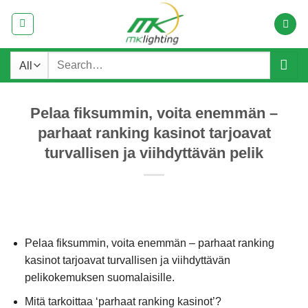
Skip
to
content
Search
for:
Pelaa fiksummin, voita enemmän –
parhaat ranking kasinot tarjoavat
turvallisen ja viihdyttävän pelik
Pelaa fiksummin, voita enemmän – parhaat ranking
kasinot tarjoavat turvallisen ja viihdyttävän
pelikokemuksen suomalaisille.
Mitä tarkoittaa ‘parhaat ranking kasinot’?