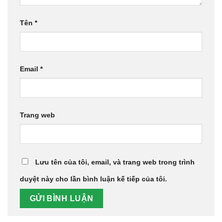
Tên
*
Email
*
Trang web
Lưu tên của tôi, email, và trang web trong trình
duyệt này cho lần bình luận kế tiếp của tôi.