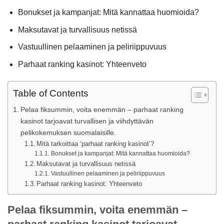
Bonukset ja kampanjat: Mitä kannattaa huomioida?
Maksutavat ja turvallisuus netissä
Vastuullinen pelaaminen ja peliriippuvuus
Parhaat ranking kasinot: Yhteenveto
Table of Contents
Pelaa fiksummin, voita enemmän – parhaat ranking
kasinot tarjoavat turvallisen ja viihdyttävän
pelikokemuksen suomalaisille.
Mitä tarkoittaa ‘parhaat ranking kasinot’?
Bonukset ja kampanjat: Mitä kannattaa huomioida?
Maksutavat ja turvallisuus netissä
Vastuullinen pelaaminen ja peliriippuvuus
Parhaat ranking kasinot: Yhteenveto
Pelaa fiksummin, voita enemmän –