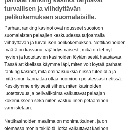
parhaat ranking kasinot tarjoavat
turvallisen ja viihdyttävän
pelikokemuksen suomalaisille.
Parhaat ranking kasinot
ovat nousseet suosioon
suomalaisten pelaajien keskuudessa tarjoamalla
viihdyttävän ja turvallisen pelikokemuksen. Nettikasinoiden
määrä on kasvanut räjähdysmäisesti, mikä on tehnyt
hyvien ja luotettavien kasinoiden löytämisestä haastavaa.
Tässä artikkelissa käymme läpi, miten voit löytää parhaat
ranking kasinot, mitä ominaisuuksia niissä tulee olla ja
mitä sinun kannattaa ottaa huomioon pelatessasi netissä.
Keskitymme erityisesti siihen, miten kasinoiden
luotettavuus ja pelivalikoima vaikuttavat pelaajan
kokemukseen sekä miten vastuullinen pelaaminen
varmistetaan.
Nettikasinoiden maailma on monimutkainen, ja on
olemassa monia tekijöitä, jotka vaikuttavat kasinon