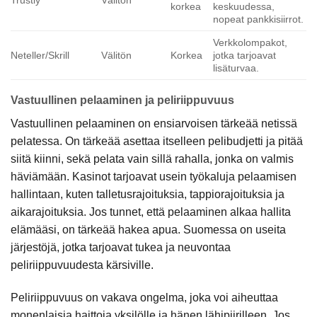
Trustly
Välitön
korkea
keskuudessa,
nopeat pankkisiirrot.
Verkkolompakot,
Neteller/Skrill
Välitön
Korkea
jotka tarjoavat
lisäturvaa.
Vastuullinen pelaaminen ja peliriippuvuus
Vastuullinen pelaaminen on ensiarvoisen tärkeää netissä
pelatessa. On tärkeää asettaa itselleen pelibudjetti ja pitää
siitä kiinni, sekä pelata vain sillä rahalla, jonka on valmis
häviämään. Kasinot tarjoavat usein työkaluja pelaamisen
hallintaan, kuten talletusrajoituksia, tappiorajoituksia ja
aikarajoituksia. Jos tunnet, että pelaaminen alkaa hallita
elämääsi, on tärkeää hakea apua. Suomessa on useita
järjestöjä, jotka tarjoavat tukea ja neuvontaa
peliriippuvuudesta kärsiville.
Peliriippuvuus on vakava ongelma, joka voi aiheuttaa
monenlaisia haittoja yksilölle ja hänen lähipiirilleen. Jos