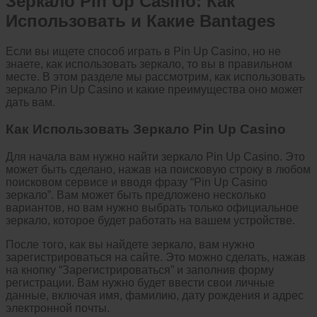
Зеркало Pin Up Casino: Как
Использовать и Какие Вantages
Если вы ищете способ играть в Pin Up Casino, но не
знаете, как использовать зеркало, то вы в правильном
месте. В этом разделе мы рассмотрим, как использовать
зеркало Pin Up Casino и какие преимущества оно может
дать вам.
Как Использовать Зеркало Pin Up Casino
Для начала вам нужно найти зеркало Pin Up Casino. Это
может быть сделано, нажав на поисковую строку в любом
поисковом сервисе и вводя фразу “Pin Up Casino
зеркало”. Вам может быть предложено несколько
вариантов, но вам нужно выбрать только официальное
зеркало, которое будет работать на вашем устройстве.
После того, как вы найдете зеркало, вам нужно
зарегистрироваться на сайте. Это можно сделать, нажав
на кнопку “Зарегистрироваться” и заполнив форму
регистрации. Вам нужно будет ввести свои личные
данные, включая имя, фамилию, дату рождения и адрес
электронной почты.