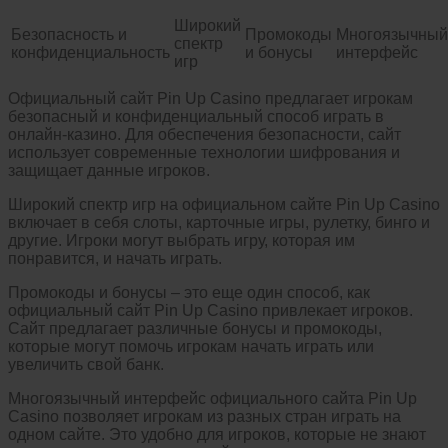
Широкий
Безопасность и
Промокоды
Многоязычный
спектр
конфиденциальность
и бонусы
интерфейс
игр
Официальный сайт Pin Up Casino предлагает игрокам
безопасный и конфиденциальный способ играть в
онлайн-казино. Для обеспечения безопасности, сайт
использует современные технологии шифрования и
защищает данные игроков.
Широкий спектр игр на официальном сайте Pin Up Casino
включает в себя слоты, карточные игры, рулетку, бинго и
другие. Игроки могут выбрать игру, которая им
понравится, и начать играть.
Промокоды и бонусы – это еще один способ, как
официальный сайт Pin Up Casino привлекает игроков.
Сайт предлагает различные бонусы и промокоды,
которые могут помочь игрокам начать играть или
увеличить свой банк.
Многоязычный интерфейс официального сайта Pin Up
Casino позволяет игрокам из разных стран играть на
одном сайте. Это удобно для игроков, которые не знают