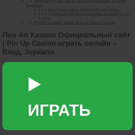
Зеркало Pin Up Casino: Как Использовать и Какие
Вantages
Как Использовать Зеркало Pin Up Casino
Преимущества Использования Зеркала Pin Up
Casino
Играть Онлайн: Какие Игры и Какие Payouts
Пин Ап Казино Официальный сайт
| Pin Up Casino играть онлайн –
Вход, Зеркало
▶️
ИГРАТЬ