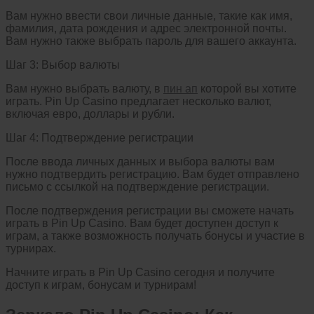
Вам нужно ввести свои личные данные, такие как имя,
фамилия, дата рождения и адрес электронной почты.
Вам нужно также выбрать пароль для вашего аккаунта.
Шаг 3: Выбор валюты
Вам нужно выбрать валюту, в
пин ап
которой вы хотите
играть. Pin Up Casino предлагает несколько валют,
включая евро, доллары и рубли.
Шаг 4: Подтверждение регистрации
После ввода личных данных и выбора валюты вам
нужно подтвердить регистрацию. Вам будет отправлено
письмо с ссылкой на подтверждение регистрации.
После подтверждения регистрации вы сможете начать
играть в Pin Up Casino. Вам будет доступен доступ к
играм, а также возможность получать бонусы и участие в
турнирах.
Начните играть в Pin Up Casino сегодня и получите
доступ к играм, бонусам и турнирам!