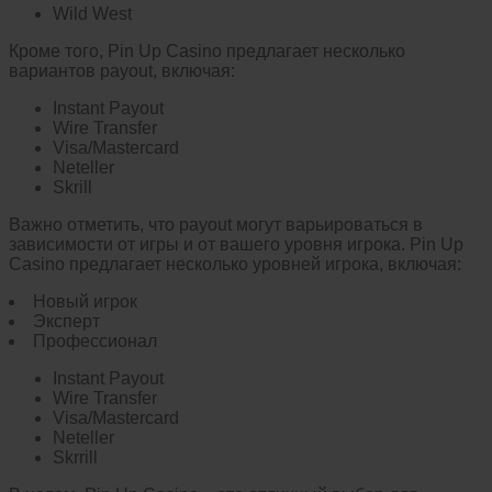
Wild West
Кроме того, Pin Up Casino предлагает несколько
вариантов payout, включая:
Instant Payout
Wire Transfer
Visa/Mastercard
Neteller
Skrill
Важно отметить, что payout могут варьироваться в
зависимости от игры и от вашего уровня игрока. Pin Up
Casino предлагает несколько уровней игрока, включая:
Новый игрок
Эксперт
Профессионал
Instant Payout
Wire Transfer
Visa/Mastercard
Neteller
Skrrill