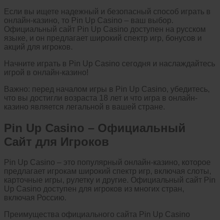
Если вы ищете надежный и безопасный способ играть в
онлайн-казино, то Pin Up Casino – ваш выбор.
Официальный сайт Pin Up Casino доступен на русском
языке, и он предлагает широкий спектр игр, бонусов и
акций для игроков.
Начните играть в Pin Up Casino сегодня и наслаждайтесь
игрой в онлайн-казино!
Важно: перед началом игры в Pin Up Casino, убедитесь,
что вы достигли возраста 18 лет и что игра в онлайн-
казино является легальной в вашей стране.
Pin Up Casino – Официальный
Сайт для Игроков
Pin Up Casino – это популярный онлайн-казино, которое
предлагает игрокам широкий спектр игр, включая слоты,
карточные игры, рулетку и другие. Официальный сайт Pin
Up Casino доступен для игроков из многих стран,
включая Россию.
Преимущества официального сайта Pin Up Casino