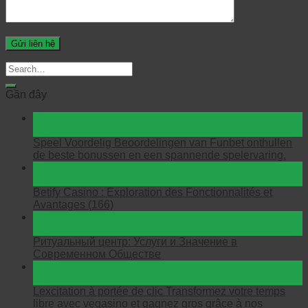
Gần đây
21
Th1
Speel Voordelig Beoordelingen van Funbet onthullen
de beste bonussen en een spannende spelervaring.
21
Th1
Betify Casino : Exploration des Fonctionnalités et
Avantages (166)
20
Th1
Ритуальный центр: Услуги и Значение в
Современном Обществе
20
Th1
Lexcitation à portée de clic Transformez votre temps
libre avec vegasino et gagnez gros grâce à nos