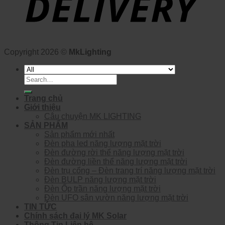
Copyright 2026 ©
MkLighting
Search
for:
Trang chủ
Giới thiệu
Câu chuyện MK LIGHTING
SẢN PHẨM
Sản phẩm mới nhất
Đèn pha led năng lượng mặt trời
Đèn đường rời thể năng lượng mặt trời
Đèn đường liền thể năng lượng mặt trời
Đèn trụ cổng – Đèn trang trí năng lượng mặt trời
Đèn BULP năng lượng mặt trời
Đèn Ốp trần năng lượng mặt trời
Đèn UFO sân vườn năng lượng mặt trời
TIN TỨC
Chính sách đại lý MK Solar
Thông Tin Liên hệ