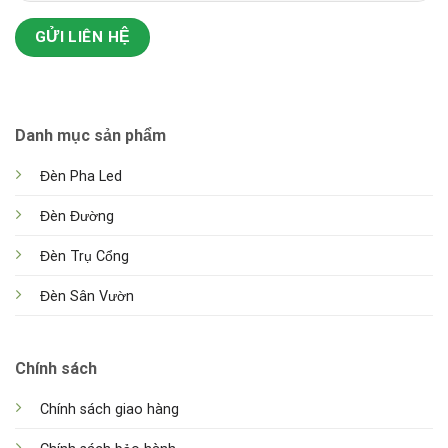
Danh mục sản phẩm
Đèn Pha Led
Đèn Đường
Đèn Trụ Cổng
Đèn Sân Vườn
Chính sách
Chính sách giao hàng