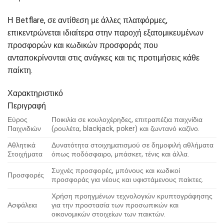
Η Betflare, σε αντίθεση με άλλες πλατφόρμες,
επικεντρώνεται ιδιαίτερα στην παροχή εξατομικευμένων
προσφορών και κωδικών προσφοράς που
ανταποκρίνονται στις ανάγκες και τις προτιμήσεις κάθε
παίκτη.
Χαρακτηριστικό
Περιγραφή
Εύρος
Ποικιλία σε κουλοχέρηδες, επιτραπέζια παιχνίδια
Παιχνιδιών
(ρουλέτα, blackjack, poker) και ζωντανό καζίνο.
Αθλητικά
Δυνατότητα στοιχηματισμού σε δημοφιλή αθλήματα
Στοιχήματα
όπως ποδόσφαιρο, μπάσκετ, τένις και άλλα.
Συχνές προσφορές, μπόνους και κωδικοί
Προσφορές
προσφοράς για νέους και υφιστάμενους παίκτες.
Χρήση προηγμένων τεχνολογιών κρυπτογράφησης
Ασφάλεια
για την προστασία των προσωπικών και
οικονομικών στοιχείων των παικτών.