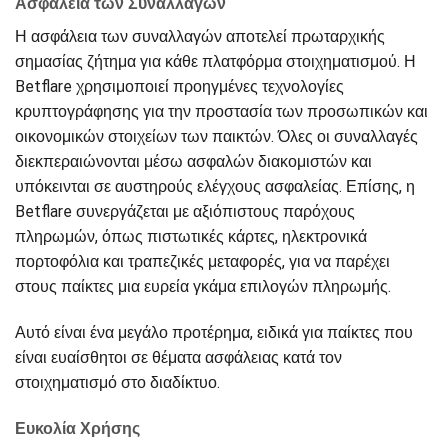
Ασφάλεια των Συναλλαγών
Η ασφάλεια των συναλλαγών αποτελεί πρωταρχικής
σημασίας ζήτημα για κάθε πλατφόρμα στοιχηματισμού. Η
Betflare χρησιμοποιεί προηγμένες τεχνολογίες
κρυπτογράφησης για την προστασία των προσωπικών και
οικονομικών στοιχείων των παικτών. Όλες οι συναλλαγές
διεκπεραιώνονται μέσω ασφαλών διακομιστών και
υπόκεινται σε αυστηρούς ελέγχους ασφαλείας. Επίσης, η
Betflare συνεργάζεται με αξιόπιστους παρόχους
πληρωμών, όπως πιστωτικές κάρτες, ηλεκτρονικά
πορτοφόλια και τραπεζικές μεταφορές, για να παρέχει
στους παίκτες μια ευρεία γκάμα επιλογών πληρωμής.
Αυτό είναι ένα μεγάλο προτέρημα, ειδικά για παίκτες που
είναι ευαίσθητοι σε θέματα ασφάλειας κατά τον
στοιχηματισμό στο διαδίκτυο.
Ευκολία Χρήσης