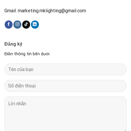
Gmail: marketing.mklighting@gmail.com
Đăng ký
Điền thông tin bên dưới