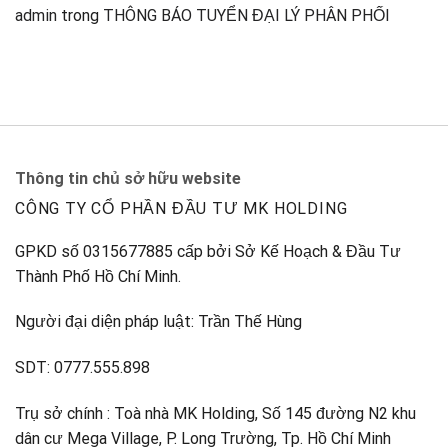
admin
trong
THÔNG BÁO TUYỂN ĐẠI LÝ PHÂN PHỐI
Thông tin chủ sở hữu website
CÔNG TY CỔ PHẦN ĐẦU TƯ MK HOLDING
GPKD số 0315677885 cấp bởi Sở Kế Hoạch & Đầu Tư
Thành Phố Hồ Chí Minh.
Người đại diện pháp luật: Trần Thế Hùng
SDT: 0777.555.898
Trụ sở chính : Toà nhà MK Holding, Số 145 đường N2 khu
dân cư Mega Village, P. Long Trường, Tp. Hồ Chí Minh