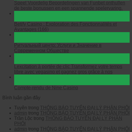
Speel Voordelig Beoordelingen van Funbet onthullen
de beste bonussen en een spannende spelervaring.
21
Th1
Betify Casino : Exploration des Fonctionnalités et
Avantages (166)
20
Th1
Ритуальный центр: Услуги и Значение в
Современном Обществе
20
Th1
Lexcitation à portée de clic Transformez votre temps
libre avec vegasino et gagnez gros grâce à nos
20
Th1
Compte-rendu de Nine Casino
Bình luận gần đây
Tuyên
trong
THÔNG BÁO TUYỂN ĐẠI LÝ PHÂN PHỐI
admin
trong
THÔNG BÁO TUYỂN ĐẠI LÝ PHÂN PHỐI
Trần Lộc
trong
THÔNG BÁO TUYỂN ĐẠI LÝ PHÂN
PHỐI
admin
trong
THÔNG BÁO TUYỂN ĐẠI LÝ PHÂN PHỐI