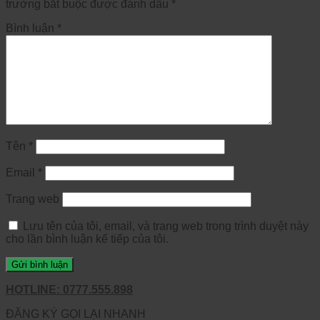
trường bắt buộc được đánh dấu
*
Bình luận
*
Tên
*
Email
*
Trang web
Lưu tên của tôi, email, và trang web trong trình duyệt này
cho lần bình luận kế tiếp của tôi.
HOTLINE: 0777.555.898
ĐĂNG KÝ GỌI LẠI NHANH