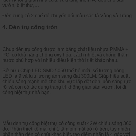
vườn, biệt thự,…
Đèn cũng có 2 chế độ chuyển đổi màu sắc là Vàng và Trắng.
4. Đèn trụ cổng tròn
Chụp đèn trụ cổng được làm bằng chất liệu nhựa PMMA +
PC, có khả năng chống oxy hóa, cách nhiệt và chống thấm
nước phù hợp với nhiều điều kiện thời tiết khác nhau.
Sở hữu Chip LED SMD 5050 thế hệ mới, số lượng bóng
LED là 9 và lưu lượng ánh sáng đạt 300LM. Giúp hiệu suất
chiếu sáng mạnh mẽ cho khu vực lắp đặt đèn luôn sáng rực
rỡ và còn có tác dụng trang trí không gian sân vườn, lối đi,
cổng biệt thự nhà bạn.
Mẫu đèn trụ cổng biệt thự có công suất 42W chiếu sáng 360
độ. Phần thiết kế mái chỉ 1 tấm pin mặt trời ở trên, tuy nhiên
phần thân đèn có chút khác biệt, tạo điểm nhấn là 4 góc với