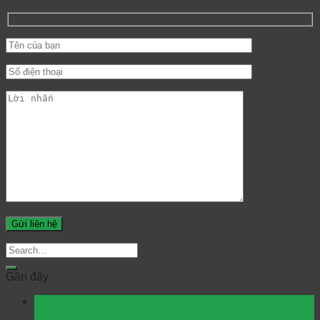
Gần đây
21
Th1