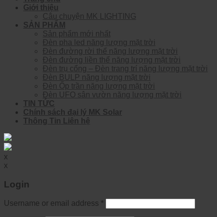
Giới thiệu
Câu chuyện MK LIGHTING
SẢN PHẨM
Sản phẩm mới nhất
Đèn pha led năng lượng mặt trời
Đèn đường rời thể năng lượng mặt trời
Đèn đường liền thể năng lượng mặt trời
Đèn trụ cổng – Đèn trang trí năng lượng mặt trời
Đèn BULP năng lượng mặt trời
Đèn Ốp trần năng lượng mặt trời
Đèn UFO sân vườn năng lượng mặt trời
TIN TỨC
Chính sách đại lý MK Solar
Thông Tin Liên hệ
x
x
Login
Username or email address
*