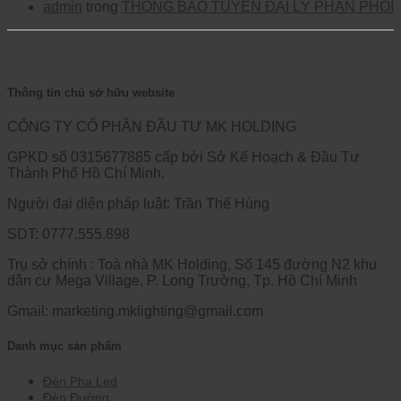
admin
trong
THÔNG BÁO TUYỂN ĐẠI LÝ PHÂN PHỐI
Thông tin chủ sở hữu website
CÔNG TY CỔ PHẦN ĐẦU TƯ MK HOLDING
GPKD số 0315677885 cấp bởi Sở Kế Hoạch & Đầu Tư
Thành Phố Hồ Chí Minh.
Người đại diện pháp luật: Trần Thế Hùng
SDT: 0777.555.898
Trụ sở chính : Toà nhà MK Holding, Số 145 đường N2 khu
dân cư Mega Village, P. Long Trường, Tp. Hồ Chí Minh
Gmail: marketing.mklighting@gmail.com
Danh mục sản phẩm
Đèn Pha Led
Đèn Đường