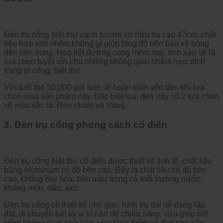
Đèn trụ cổng biệt thự cánh bướm sở hữu trụ cao 47cm, chất
liệu hợp kim nhôm không gỉ giúp tăng độ bền bảo vệ bóng
đèn bên trong. Hoạ tiết đường cong mềm mại, tinh xảo sẽ là
lựa chọn tuyệt vời cho những không gian nhằm mục đích
trang trí cổng, biệt thự.
Với tuổi thọ 50,000 giờ bạn sẽ hoàn toàn yên tâm khi lựa
chọn mua sản phẩm này. Đặc biệt loại đèn này có 2 lựa chọn
về màu sắc là: Đen nhám và Vàng.
3. Đèn trụ cổng phong cách cổ điển
Đèn trụ cổng biệt thự cổ điển được thiết kế tinh tế, chất liệu
bằng Aluminum có độ bền cao. Đây là chất liệu có độ bền
cao, chống ôxy hóa, bền màu trong cả môi trường nước,
kháng mòn, dầu, axit.
Đèn trụ cổng có thiết kế nhỏ gọn, hình trụ dài dễ dàng lắp
đặt, di chuyển bất kỳ vị trí nào để chiếu sáng, vừa giúp tiết
kiệm không gian nhà cửa, vừa tăng thêm vẻ đẹp cho sân