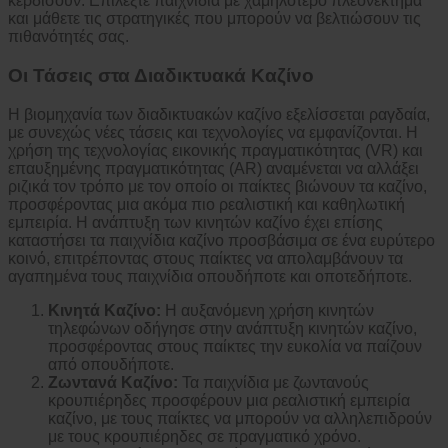
κερδίσουν. Επιλέξτε παιχνίδια με χαμηλότερο πλεονέκτημα
και μάθετε τις στρατηγικές που μπορούν να βελτιώσουν τις
πιθανότητές σας.
Οι Τάσεις στα Διαδικτυακά Καζίνο
Η βιομηχανία των διαδικτυακών καζίνο εξελίσσεται ραγδαία,
με συνεχώς νέες τάσεις και τεχνολογίες να εμφανίζονται. Η
χρήση της τεχνολογίας εικονικής πραγματικότητας (VR) και
επαυξημένης πραγματικότητας (AR) αναμένεται να αλλάξει
ριζικά τον τρόπο με τον οποίο οι παίκτες βιώνουν τα καζίνο,
προσφέροντας μια ακόμα πιο ρεαλιστική και καθηλωτική
εμπειρία. Η ανάπτυξη των κινητών καζίνο έχει επίσης
καταστήσει τα παιχνίδια καζίνο προσβάσιμα σε ένα ευρύτερο
κοινό, επιτρέποντας στους παίκτες να απολαμβάνουν τα
αγαπημένα τους παιχνίδια οπουδήποτε και οποτεδήποτε.
Κινητά Καζίνο:
Η αυξανόμενη χρήση κινητών
τηλεφώνων οδήγησε στην ανάπτυξη κινητών καζίνο,
προσφέροντας στους παίκτες την ευκολία να παίζουν
από οπουδήποτε.
Ζωντανά Καζίνο:
Τα παιχνίδια με ζωντανούς
κρουπιέρηδες προσφέρουν μια ρεαλιστική εμπειρία
καζίνο, με τους παίκτες να μπορούν να αλληλεπιδρούν
με τους κρουπιέρηδες σε πραγματικό χρόνο.