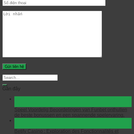
Gần đây
21
Th1
Speel Voordelig Beoordelingen van Funbet onthullen
de beste bonussen en een spannende spelervaring.
21
Th1
Betify Casino : Exploration des Fonctionnalités et