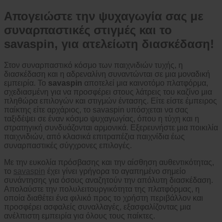
Απογειώστε την ψυχαγωγία σας με
συναρπαστικές στιγμές και το
savaspin, για ατελείωτη διασκέδαση!
Στον συναρπαστικό κόσμο των παιχνιδιών τυχής, η
διασκέδαση και η αδρεναλίνη συναντώνται σε μια μοναδική
εμπειρία. Το
savaspin
αποτελεί μια καινοτόμο πλατφόρμα,
σχεδιασμένη για να προσφέρει στους λάτρεις του καζίνο μια
πληθώρα επιλογών και στιγμών έντασης. Είτε είστε έμπειρος
παίκτης είτε αρχάριος, το savaspin υπόσχεται να σας
ταξιδέψει σε έναν κόσμο ψυχαγωγίας, όπου η τύχη και η
στρατηγική συνδυάζονται αρμονικά. Εξερευνήστε μια ποικιλία
παιχνιδιών, από κλασικά επιτραπέζια παιχνίδια έως
συναρπαστικές σύγχρονες επιλογές.
Με την ευκολία πρόσβασης και την αίσθηση αυθεντικότητας,
το
savaspin
έχει γίνει γρήγορα το αγαπημένο σημείο
συνάντησης για όσους αναζητούν την απόλυτη διασκέδαση.
Απολαύστε την πολυλειτουργικότητα της πλατφόρμας, η
οποία διαθέτει ένα φιλικό προς το χρήστη περιβάλλον και
προσφέρει ασφαλείς συναλλαγές, εξασφαλίζοντας μια
ανέλπιστη εμπειρία για όλους τους παίκτες.