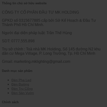
Thông tin chủ sở hữu website
CÔNG TY CỔ PHẦN ĐẦU TƯ MK HOLDING
GPKD số 0315677885 cấp bởi Sở Kế Hoạch & Đầu Tư
Thành Phố Hồ Chí Minh.
Người đại diện pháp luật: Trần Thế Hùng
SDT: 0777.555.898
Trụ sở chính : Toà nhà MK Holding, Số 145 đường N2 khu
dân cư Mega Village, P. Long Trường, Tp. Hồ Chí Minh
Gmail: marketing.mklighting@gmail.com
Danh mục sản phẩm
Đèn Pha Led
Đèn Đường
Đèn Trụ Cổng
Đèn Sân Vườn
Chính sách