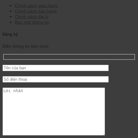
Chính sách giao hàng
Chính sách bảo hành
Chính sách đại lý
Bảo mật thông tin
Đăng ký
Điền thông tin bên dưới