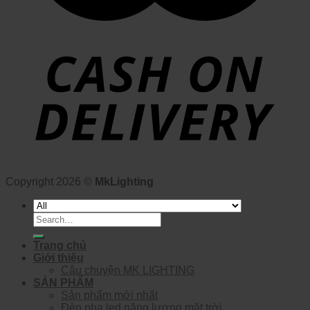
Copyright 2026 ©
MkLighting
Search
for:
Trang chủ
Giới thiệu
Câu chuyện MK LIGHTING
SẢN PHẨM
Sản phẩm mới nhất
Đèn pha led năng lượng mặt trời