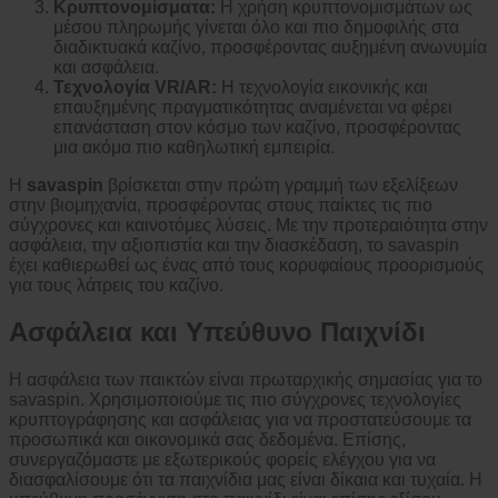
Κρυπτονομίσματα:
Η χρήση κρυπτονομισμάτων ως
μέσου πληρωμής γίνεται όλο και πιο δημοφιλής στα
διαδικτυακά καζίνο, προσφέροντας αυξημένη ανωνυμία
και ασφάλεια.
Τεχνολογία VR/AR:
Η τεχνολογία εικονικής και
επαυξημένης πραγματικότητας αναμένεται να φέρει
επανάσταση στον κόσμο των καζίνο, προσφέροντας
μια ακόμα πιο καθηλωτική εμπειρία.
Η
savaspin
βρίσκεται στην πρώτη γραμμή των εξελίξεων
στην βιομηχανία, προσφέροντας στους παίκτες τις πιο
σύγχρονες και καινοτόμες λύσεις. Με την προτεραιότητα στην
ασφάλεια, την αξιοπιστία και την διασκέδαση, το savaspin
έχει καθιερωθεί ως ένας από τους κορυφαίους προορισμούς
για τους λάτρεις του καζίνο.
Ασφάλεια και Υπεύθυνο Παιχνίδι
Η ασφάλεια των παικτών είναι πρωταρχικής σημασίας για το
savaspin. Χρησιμοποιούμε τις πιο σύγχρονες τεχνολογίες
κρυπτογράφησης και ασφάλειας για να προστατεύσουμε τα
προσωπικά και οικονομικά σας δεδομένα. Επίσης,
συνεργαζόμαστε με εξωτερικούς φορείς ελέγχου για να
διασφαλίσουμε ότι τα παιχνίδια μας είναι δίκαια και τυχαία. Η