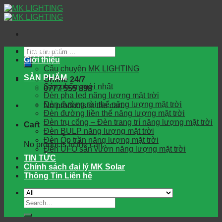
Skip
to
content
Tìm
Trang chủ
kiếm
Giới thiệu
sản
Câu chuyện MK LIGHTING
phẩm
SẢN PHẨM
Online 24/7
Sản phẩm mới nhất
0777 555 898
Đèn pha led năng lượng mặt trời
Đèn đường rời thể năng lượng mặt trời
No products in the cart.
Đèn đường liền thể năng lượng mặt trời
Đèn trụ cổng – Đèn trang trí năng lượng mặt trời
Cart
Đèn BULP năng lượng mặt trời
Đèn Ốp trần năng lượng mặt trời
No products in the cart.
Đèn UFO sân vườn năng lượng mặt trời
TIN TỨC
Chính sách đại lý MK Solar
Thông Tin Liên hệ
Search
for: