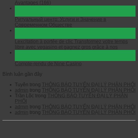
Avantages (166)
20
Th1
Ритуальный центр: Услуги и Значение в
Современном Обществе
20
Th1
Lexcitation à portée de clic Transformez votre temps
libre avec vegasino et gagnez gros grâce à nos
20
Th1
Compte-rendu de Nine Casino
Bình luận gần đây
Tuyên
trong
THÔNG BÁO TUYỂN ĐẠI LÝ PHÂN PHỐI
admin
trong
THÔNG BÁO TUYỂN ĐẠI LÝ PHÂN PHỐI
Trần Lộc
trong
THÔNG BÁO TUYỂN ĐẠI LÝ PHÂN
PHỐI
admin
trong
THÔNG BÁO TUYỂN ĐẠI LÝ PHÂN PHỐI
admin
trong
THÔNG BÁO TUYỂN ĐẠI LÝ PHÂN PHỐI