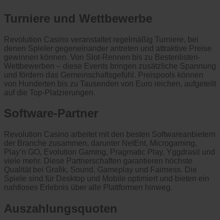
Turniere und Wettbewerbe
Revolution Casino veranstaltet regelmäßig Turniere, bei
denen Spieler gegeneinander antreten und attraktive Preise
gewinnen können. Von Slot-Rennen bis zu Bestenlisten-
Wettbewerben – diese Events bringen zusätzliche Spannung
und fördern das Gemeinschaftsgefühl. Preispools können
von Hunderten bis zu Tausenden von Euro reichen, aufgeteilt
auf die Top-Platzierungen.
Software-Partner
Revolution Casino arbeitet mit den besten Softwareanbietern
der Branche zusammen, darunter NetEnt, Microgaming,
Play’n GO, Evolution Gaming, Pragmatic Play, Yggdrasil und
viele mehr. Diese Partnerschaften garantieren höchste
Qualität bei Grafik, Sound, Gameplay und Fairness. Die
Spiele sind für Desktop und Mobile optimiert und bieten ein
nahtloses Erlebnis über alle Plattformen hinweg.
Auszahlungsquoten