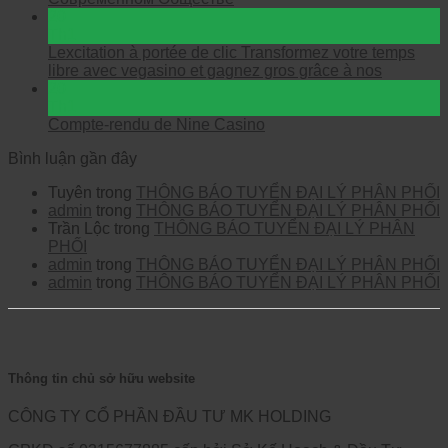
20
Th1
Lexcitation à portée de clic Transformez votre temps
libre avec vegasino et gagnez gros grâce à nos
20
Th1
Compte-rendu de Nine Casino
Bình luận gần đây
Tuyên
trong
THÔNG BÁO TUYỂN ĐẠI LÝ PHÂN PHỐI
admin
trong
THÔNG BÁO TUYỂN ĐẠI LÝ PHÂN PHỐI
Trần Lộc
trong
THÔNG BÁO TUYỂN ĐẠI LÝ PHÂN
PHỐI
admin
trong
THÔNG BÁO TUYỂN ĐẠI LÝ PHÂN PHỐI
admin
trong
THÔNG BÁO TUYỂN ĐẠI LÝ PHÂN PHỐI
Thông tin chủ sở hữu website
CÔNG TY CỔ PHẦN ĐẦU TƯ MK HOLDING