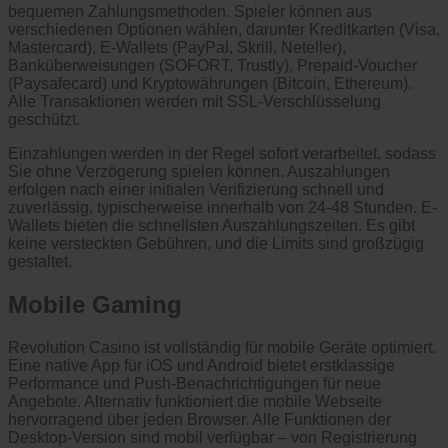
bequemen Zahlungsmethoden. Spieler können aus
verschiedenen Optionen wählen, darunter Kreditkarten (Visa,
Mastercard), E-Wallets (PayPal, Skrill, Neteller),
Banküberweisungen (SOFORT, Trustly), Prepaid-Voucher
(Paysafecard) und Kryptowährungen (Bitcoin, Ethereum).
Alle Transaktionen werden mit SSL-Verschlüsselung
geschützt.
Einzahlungen werden in der Regel sofort verarbeitet, sodass
Sie ohne Verzögerung spielen können. Auszahlungen
erfolgen nach einer initialen Verifizierung schnell und
zuverlässig, typischerweise innerhalb von 24-48 Stunden. E-
Wallets bieten die schnellsten Auszahlungszeiten. Es gibt
keine versteckten Gebühren, und die Limits sind großzügig
gestaltet.
Mobile Gaming
Revolution Casino ist vollständig für mobile Geräte optimiert.
Eine native App für iOS und Android bietet erstklassige
Performance und Push-Benachrichtigungen für neue
Angebote. Alternativ funktioniert die mobile Webseite
hervorragend über jeden Browser. Alle Funktionen der
Desktop-Version sind mobil verfügbar – von Registrierung