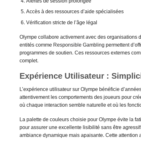
Alertes de session prolongée
Accès à des ressources d’aide spécialisées
Vérification stricte de l’âge légal
Olympe collabore activement avec des organisations d
entités comme
Responsible Gambling
permettent d’off
programmes de soutien. Ces ressources externes complèt
complet.
Expérience Utilisateur : Simplic
L’expérience utilisateur sur Olympe bénéficie d’année
attentivement les comportements des joueurs pour créer
où chaque interaction semble naturelle et où les fonc
La palette de couleurs choisie pour Olympe évite la fat
pour assurer une excellente lisibilité sans être agressif
ambiance dynamique mais apaisante. Cette attention aux 