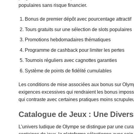
populaires sans risque financier.
Bonus de premier dépôt avec pourcentage attractif
Tours gratuits sur une sélection de slots populaires
Promotions hebdomadaires thématiques
Programme de cashback pour limiter les pertes
Tournois réguliers avec cagnottes garanties
Système de points de fidélité cumulables
Les conditions de mise associées aux bonus sur Olympe
exigences excessives qui rendraient les bonus impossib
qui contraste avec certaines pratiques moins scrupuleu
Catalogue de Jeux : Une Divers
L’univers ludique de Olympe se distingue par une cura