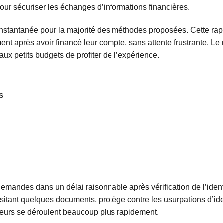
pour sécuriser les échanges d’informations financières.
nstantanée pour la majorité des méthodes proposées. Cette rapi
 après avoir financé leur compte, sans attente frustrante. Le
x petits budgets de profiter de l’expérience.
s
demandes dans un délai raisonnable après vérification de l’ident
sitant quelques documents, protège contre les usurpations d’ide
térieurs se déroulent beaucoup plus rapidement.