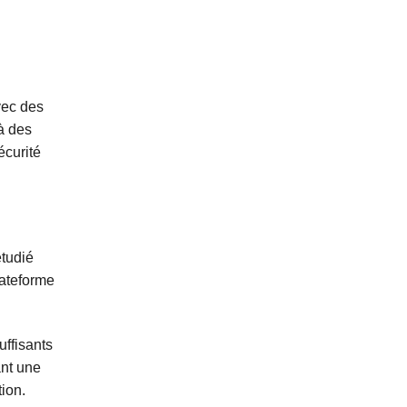
vec des
 à des
écurité
étudié
lateforme
uffisants
ant une
tion.