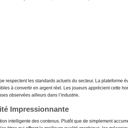
 respectent les standards actuels du secteur. La plateforme év
les à convertir en argent réel. Les joueurs apprécient cette ho
ses observées ailleurs dans l’industrie.
ité Impressionnante
tion intelligente des contenus. Plutôt que de simplement accum