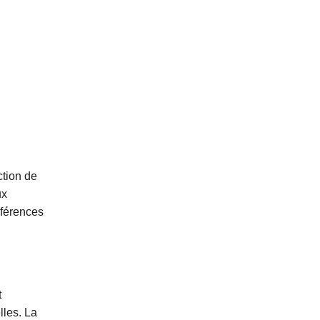
ction de
ux
éférences
t
lles. La