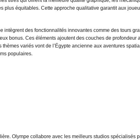
les titres qui offrent la meilleure qualité graphique, les mécani
les plus équitables. Cette approche qualitative garantit aux joue
intègrent des fonctionnalités innovantes comme des tours grat
-jeux bonus. Ces éléments ajoutent des couches de profondeur 
 thèmes variés vont de l’Égypte ancienne aux aventures spatia
ilms populaires.
ulière. Olympe collabore avec les meilleurs studios spécialisés 