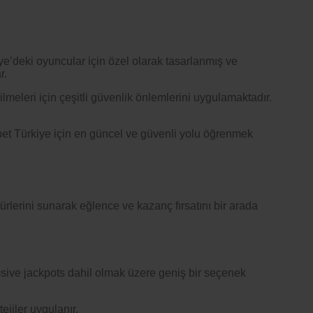
iye’deki oyuncular için özel olarak tasarlanmış ve
r.
ilmeleri için çeşitli güvenlik önlemlerini uygulamaktadır.
tbet Türkiye için en güncel ve güvenli yolu öğrenmek
rlerini sunarak eğlence ve kazanç fırsatını bir arada
ressive jackpots dahil olmak üzere geniş bir seçenek
ejiler uygulanır.