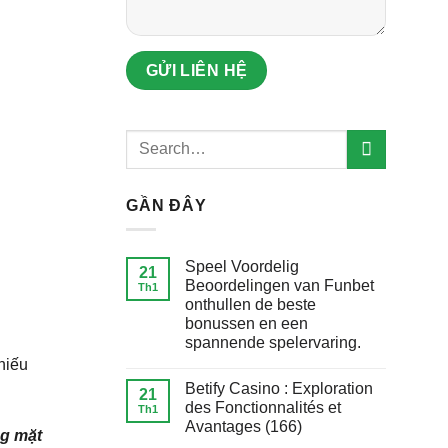
GẦN ĐÂY
Speel Voordelig
21
Beoordelingen van Funbet
Th1
onthullen de beste
bonussen en een
spannende spelervaring.
hiếu
Betify Casino : Exploration
21
des Fonctionnalités et
Th1
Avantages (166)
ng mặt