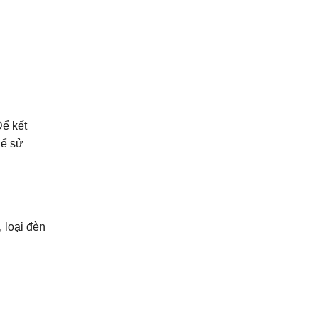
Để kết
hể sử
 loại đèn