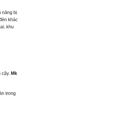
h năng bị
 đèn khác
ại, khu
 cậy.
Mk
àn trong