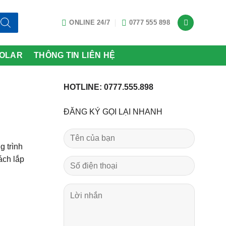
ONLINE 24/7
0777 555 898
SOLAR
THÔNG TIN LIÊN HỆ
HOTLINE: 0777.555.898
ĐĂNG KÝ GỌI LẠI NHANH
g trình
ách lắp