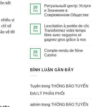
ồn kết
Ритуальный центр: Услуги
20
и Значение в
Th1
Современном Обществе
 nhiều vị
 chỉ số
Lexcitation à portée de clic
20
Transformez votre temps
Th1
ảo vệ tốt
libre avec vegasino et
gagnez gros grâce à nos
Compte-rendu de Nine
20
Casino
Th1
BÌNH LUẬN GẦN ĐÂY
Tuyên
trong
THÔNG BÁO TUYỂN
ĐẠI LÝ PHÂN PHỐI
admin
trong
THÔNG BÁO TUYỂN
n pha