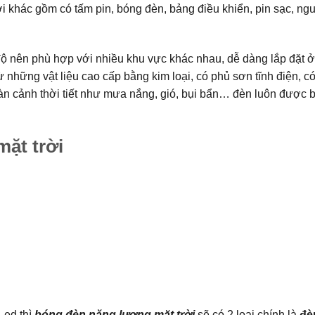
 khác gồm có tấm pin, bóng đèn, bảng điều khiển, pin sạc, ngu
độ nên phù hợp với nhiều khu vực khác nhau, dễ dàng lắp đặt ở
ừ những vật liệu cao cấp bằng kim loại, có phủ sơn tĩnh điện, có
 cảnh thời tiết như mưa nắng, gió, bụi bẩn… đèn luôn được b
ặt trời
Led thì
bóng đèn năng lượng mặt trời
sẽ có 2 loại chính là
đè