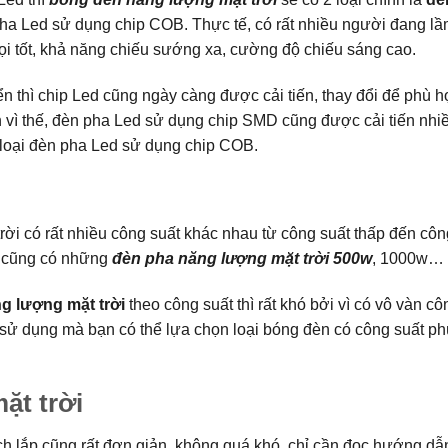
a Led sử dụng chip COB. Thực tế, có rất nhiều người đang l
ọi tốt, khả năng chiếu sướng xa, cường độ chiếu sáng cao.
n thì chip Led cũng ngày càng được cải tiến, thay đổi để phù 
vì thế, đèn pha Led sử dụng chip SMD cũng được cải tiến nhiề
 loại đèn pha Led sử dụng chip COB.
rời có rất nhiều công suất khác nhau từ công suất thấp đến côn
g cũng có những
đèn pha năng lượng mặt trời 500w
, 1000w…
g lượng mặt trời
theo công suất thì rất khó bởi vì có vô vàn cô
h sử dụng mà bạn có thể lựa chọn loại bóng đèn có công suất p
ặt trời
ách lắp cũng rất đơn giản, không quá khó, chỉ cần đọc hướng dẫ