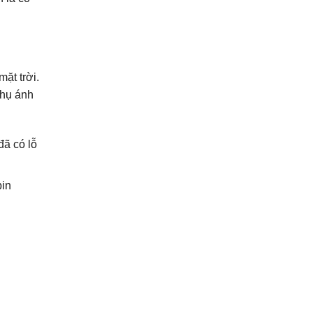
ặt trời.
thụ ánh
đã có lỗ
pin