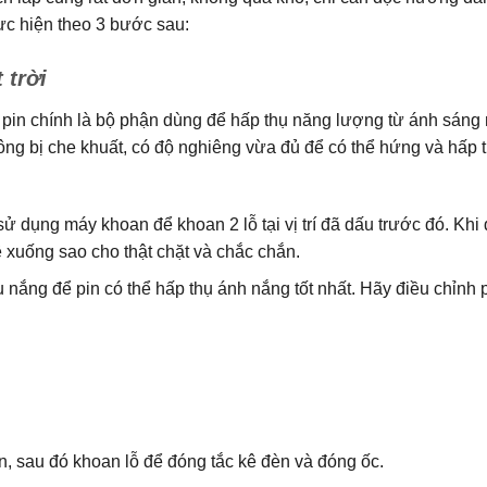
hực hiện theo 3 bước sau:
 trời
 pin chính là bộ phận dùng để hấp thụ năng lượng từ ánh sáng m
không bị che khuất, có độ nghiêng vừa đủ để có thể hứng và hấp 
 dụng máy khoan để khoan 2 lỗ tại vị trí đã dấu trước đó. Khi 
 xuống sao cho thật chặt và chắc chắn.
iều nắng để pin có thể hấp thụ ánh nắng tốt nhất. Hãy điều chỉnh 
èn, sau đó khoan lỗ để đóng tắc kê đèn và đóng ốc.