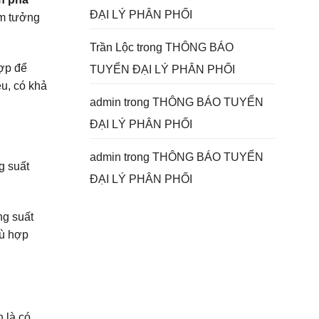
ĐẠI LÝ PHÂN PHỐI
ầm tưởng
Trần Lộc
trong
THÔNG BÁO
hợp để
TUYỂN ĐẠI LÝ PHÂN PHỐI
u, có khả
admin
trong
THÔNG BÁO TUYỂN
ĐẠI LÝ PHÂN PHỐI
admin
trong
THÔNG BÁO TUYỂN
g suất
ĐẠI LÝ PHÂN PHỐI
ng suất
hù hợp
n là có