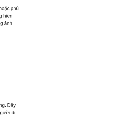
 hoặc phù
g hiện
ng ánh
ng. Đây
người di