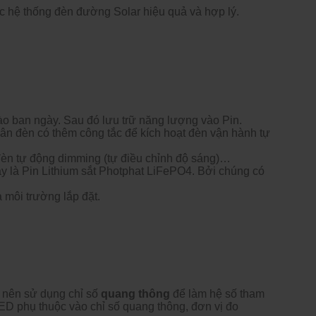
ác hệ thống đèn đường Solar hiệu quả và hợp lý.
o ban ngày. Sau đó lưu trữ năng lượng vào Pin.
 thân đèn có thêm công tắc để kích hoạt đèn vận hành tự
đèn tự động dimming (tự điều chỉnh độ sáng)…
ay là Pin Lithium sắt Photphat LiFePO4. Bởi chúng có
 môi trường lắp đặt.
 nên sử dụng chỉ số
quang thông
để làm hệ số tham
LED phụ thuộc vào chỉ số quang thông, đơn vị đo