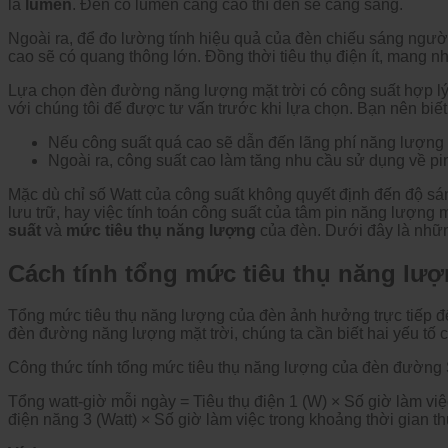
là
lumen
. Đèn có lumen càng cao thì đèn sẽ càng sáng.
Ngoài ra, để đo lường tính hiệu quả của đèn chiếu sáng người 
cao sẽ có quang thông lớn. Đồng thời tiêu thụ điện ít, mang nhi
Lựa chọn đèn đường năng lượng mặt trời có công suất hợp lý 
với chúng tôi để được tư vấn trước khi lựa chọn. Bạn nên biết
Nếu công suất quá cao sẽ dẫn đến lãng phí năng lượng k
Ngoài ra, công suất cao làm tăng nhu cầu sử dụng về pin 
Mặc dù chỉ số Watt của công suất không quyết định đến độ 
lưu trữ, hay việc tính toán công suất của tâm pin năng lượng m
suất
và
mức tiêu thụ năng lượng
của đèn. Dưới đây là nhữ
Cách tính tổng mức tiêu thụ năng lư
Tổng mức tiêu thụ năng lượng của đèn ảnh hưởng trực tiếp đế
đèn đường năng lượng mặt trời, chúng ta cần biết hai yếu tố c
Công thức tính tổng mức tiêu thụ năng lượng của đèn đường 
Tổng watt-giờ mỗi ngày = Tiêu thụ điện 1 (W) × Số giờ làm việc
điện năng 3 (Watt) × Số giờ làm việc trong khoảng thời gian th