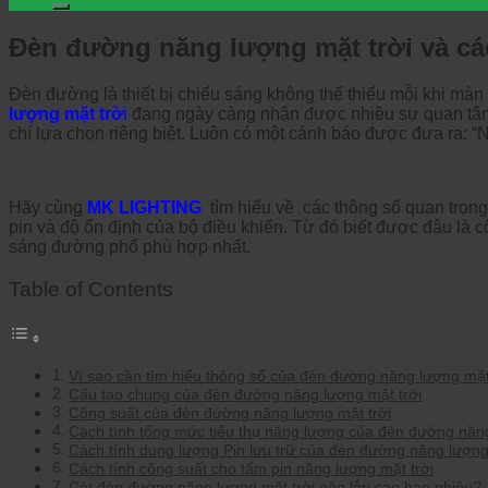
Đèn đường năng lượng mặt trời và cá
Đèn đường là thiết bị chiếu sáng không thể thiếu mỗi khi 
lượng mặt trờ
i
đang ngày càng nhận được nhiều sự quan tâm 
chí lựa chọn riêng biệt. Luôn có một cảnh báo được đưa ra: “
Hãy cùng
MK LIGHTING
tìm hiểu về các thông số quan trọn
pin và độ ổn định của bộ điều khiển. Từ đó biết được đâu là cô
sáng đường phố phù hợp nhất.
Table of Contents
Vì sao cần tìm hiểu thông số của đèn đường năng lượng mặt
Cấu tạo chung của đèn đường năng lượng mặt trời
Công suất của đèn đường năng lượng mặt trời
Cách tính tổng mức tiêu thụ năng lượng của đèn đường năng
Cách tính dung lượng Pin lưu trữ của đèn đường năng lượng
Cách tính công suất cho tấm pin năng lượng mặt trời
Cột đèn đường năng lượng mặt trời nên lắp cao bao nhiêu?