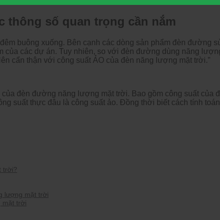
c thông số quan trọng cần nắm
màn đêm buông xuống. Bên cạnh các dòng sản phẩm đèn đường s
của các dự án. Tuy nhiên, so với đèn đường dùng năng lượng
Nên cẩn thận với công suất ẢO của đèn năng lượng mặt trời.”
g của đèn đường năng lượng mặt trời. Bao gồm công suất của 
ng suất thực đâu là công suất ảo. Đồng thời biết cách tính toán 
 trời?
 lượng mặt trời
 mặt trời