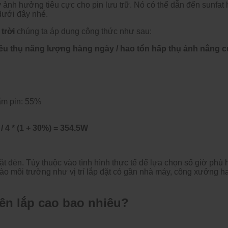
ảnh hưởng tiêu cực cho pin lưu trữ. Nó có thể dẫn đến sunfat 
 dưới đây nhé.
trời
chúng ta áp dụng công thức như sau:
u thụ năng lượng hàng ngày / hao tổn hấp thụ ánh nắng của
ấm pin: 55%
 4 * (1 + 30%) = 354.5W
đặt đèn. Tùy thuộc vào tình hình thực tế để lựa chọn số giờ phù 
vào môi trường như vị trí lắp đặt có gần nhà máy, công xưởng 
ên lắp cao bao nhiêu?