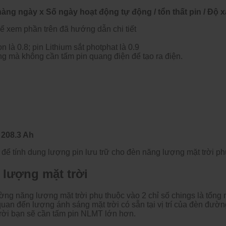
ng ngày x Số ngày hoạt động tự động / tổn thất pin / Độ xả
ể xem phần trên đã hướng dẫn chi tiết
n là 0.8; pin Lithium sắt photphat là 0.9
g mà không cần tấm pin quang điện để tạo ra điện.
 208.3 Ah
ố để tính dung lượng pin lưu trữ cho đèn năng lượng mặt trời p
 lượng mặt trời
đường năng lượng mặt trời phụ thuộc vào 2 chỉ số chings là tổn
quan đến lượng ánh sáng mặt trời có sẵn tại vị trí của đèn đườn
 trời bạn sẽ cần tấm pin NLMT lớn hơn.