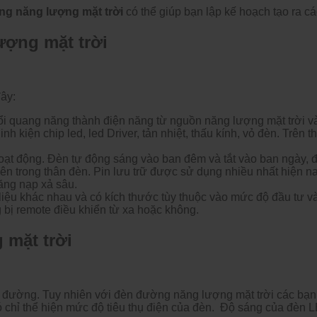
ng năng lượng mặt trời
có thể giúp bạn lập kế hoạch tạo ra c
ượng mặt trời
ây:
 quang năng thành điện năng từ nguồn năng lượng mặt trời và
nh kiện chip led, led Driver, tản nhiệt, thấu kính, vỏ đèn. Trên
ạt động. Đèn tự động sáng vào ban đêm và tắt vào ban ngày, 
ên trong thân đèn. Pin lưu trữ được sử dụng nhiều nhất hiện n
ăng nạp xả sâu.
iệu khác nhau và có kích thước tùy thuộc vào mức độ đầu tư và
bị remote điều khiển từ xa hoặc không.
 mặt trời
 đường. Tuy nhiên với đèn đường năng lượng mặt trời các bạn
ó chỉ thể hiện mức độ tiêu thụ điện của đèn. Độ sáng của đèn 