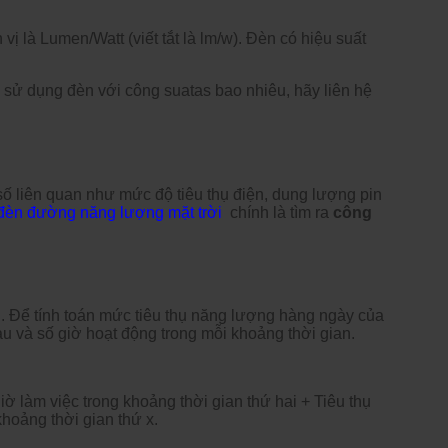
ị là Lumen/Watt (viết tắt là lm/w). Đèn có hiệu suất
 sử dụng đèn với công suatas bao nhiêu, hãy liên hệ
ỉ số liên quan như mức độ tiêu thụ điện, dung lượng pin
đèn đường năng lượng mặt trời
chính là tìm ra
công
i
i. Để tính toán mức tiêu thụ năng lượng hàng ngày của
au và số giờ hoạt động trong mỗi khoảng thời gian.
iờ làm việc trong khoảng thời gian thứ hai + Tiêu thụ
khoảng thời gian thứ x.