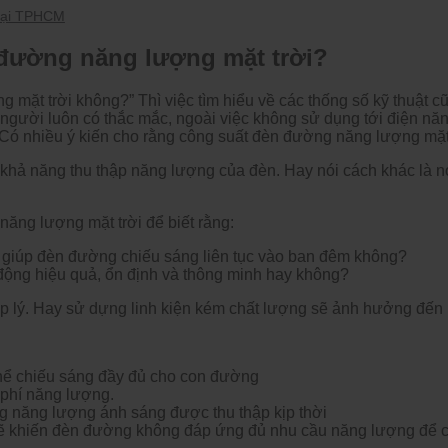
 tại TPHCM
 đường năng lượng mặt trời?
mặt trời không?” Thì việc tìm hiểu về các thống số kỹ thuật cũ
i người luôn có thắc mắc, ngoài việc không sử dụng tới điện nă
 nhiều ý kiến cho rằng công suất đèn đường năng lượng mặt 
n khả năng thu thập năng lượng của đèn. Hay nói cách khác là nó
năng lượng mặt trời để biết rằng:
để giúp đèn đường chiếu sáng liên tục vào ban đêm không?
 động hiệu quả, ổn định và thông minh hay không?
 lý. Hay sử dựng linh kiện kém chất lượng sẽ ảnh hưởng đến 
thể chiếu sáng đầy đủ cho con đường
 phí năng lượng.
ng năng lượng ánh sáng được thu thập kịp thời
ẽ khiến đèn đường không đáp ứng đủ nhu cầu năng lượng để c