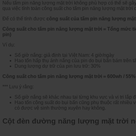
Nếu tấm pin năng lượng mặt trời không phù hợp có thể sẽ gây 
qua việc tính toán công suất cho tấm pin năng lượng mặt trời
Để có thể tính được
công suất của tấm pin năng lượng mặt 
Công suất cho tấm pin năng lượng mặt trời = Tổng mức tiê
pin)
Ví dụ:
Số giờ nắng: giả định tại Việt Nam: 4 giờ/ngày
Hao tổn hấp thụ ánh nắng của pin do bụi bẩn bám trên t
Dung lượng dự trữ của pin lưu trữ: 30%
Công suất cho tấm pin năng lượng mặt trời = 600wh / 55% /
*** Lưu ý rằng:
Số giờ nắng sẽ khác nhau tại từng khu vực và vị tri lắp 
Hao tổn công suất do bụi bẩn cũng phụ thuộc rất nhiều 
có được vệ sinh thường xuyên hay không.
Cột đèn đường năng lượng mặt trời n