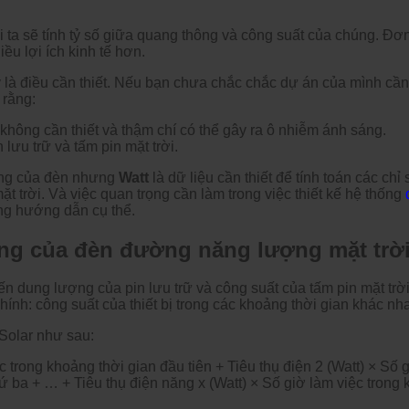
ta sẽ tính tỷ số giữa quang thông và công suất của chúng. Đơn v
ều lợi ích kinh tế hơn.
là điều cần thiết. Nếu bạn chưa chắc chắc dự án của mình cần
 rằng:
hông cần thiết và thậm chí có thể gây ra ô nhiễm ánh sáng.
lưu trữ và tấm pin mặt trời.
sáng của đèn nhưng
Watt
là dữ liệu cần thiết để tính toán các ch
ặt trời. Và việc quan trọng cần làm trong việc thiết kế hệ thống
ng hướng dẫn cụ thể.
ợng của đèn đường năng lượng mặt trờ
n dung lượng của pin lưu trữ và công suất của tấm pin mặt trờ
hính: công suất của thiết bị trong các khoảng thời gian khác nh
Solar như sau:
 trong khoảng thời gian đầu tiên + Tiêu thụ điện 2 (Watt) × Số g
ứ ba + … + Tiêu thụ điện năng x (Watt) × Số giờ làm việc trong 