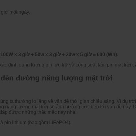
giờ một ngày.
00W × 3 giờ + 50w x 3 giờ + 20w x 5 giờ = 600 (Wh).
xác định dung lượng pin lưu trữ và công suất tấm pin mặt trời 
a đèn đường năng lượng mặt trời
g ta thường lo lắng về vấn đề thời gian chiếu sáng. Ví dụ trời 
 năng lượng mặt trời sẽ ảnh hưởng trực tiếp tới vấn đề này. D
i đáp được những thắc mắc này nhé!
à pin lithium (bao gồm LiFePO4).