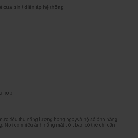
 của pin / điện áp hệ thống
hù hợp.
g mức tiêu thụ năng lượng hàng ngàyvà hệ số ánh nắng
g. Nơi có nhiều ánh nắng mặt trời, bạn có thể chỉ cần