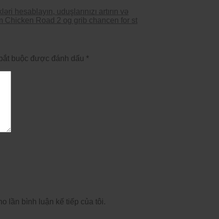
ri hesablayın, uduşlarınızı artırın və
m Chicken Road 2 og grib chancen for st
bắt buộc được đánh dấu
*
o lần bình luận kế tiếp của tôi.