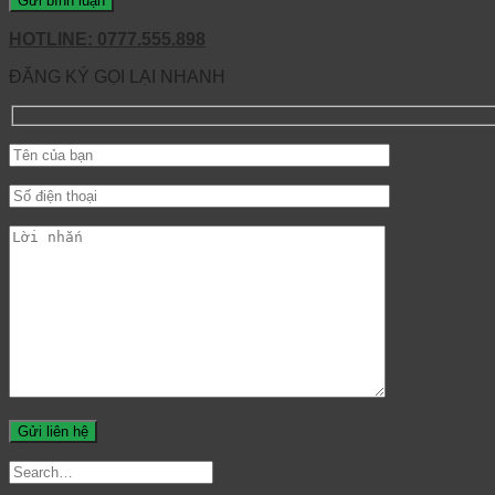
HOTLINE: 0777.555.898
ĐĂNG KÝ GỌI LẠI NHANH