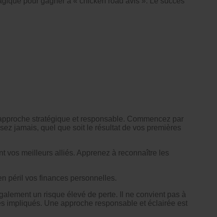
 magique pour gagner à « chicken road avis ». Le succès
ne approche stratégique et responsable. Commencez par
ssez jamais, quel que soit le résultat de vos premières
ont vos meilleurs alliés. Apprenez à reconnaître les
n péril vos finances personnelles.
galement un risque élevé de perte. Il ne convient pas à
es impliqués. Une approche responsable et éclairée est