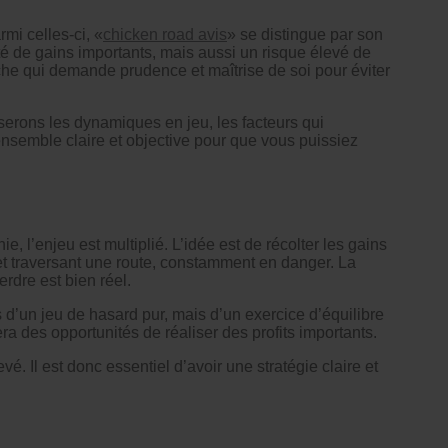
mi celles-ci, «
chicken road avis
» se distingue par son
ité de gains importants, mais aussi un risque élevé de
roche qui demande prudence et maîtrise de soi pour éviter
serons les dynamiques en jeu, les facteurs qui
d’ensemble claire et objective pour que vous puissiez
, l’enjeu est multiplié. L’idée est de récolter les gains
t traversant une route, constamment en danger. La
erdre est bien réel.
s d’un jeu de hasard pur, mais d’un exercice d’équilibre
a des opportunités de réaliser des profits importants.
é. Il est donc essentiel d’avoir une stratégie claire et