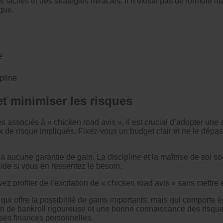
 faciles et des stratégies miracles. Il n’existe pas de formule
sque.
e
pline
t minimiser les risques
s associés à « chicken road avis », il est crucial d’adopter u
aux de risque impliqués. Fixez-vous un budget clair et ne le dépa
 a aucune garantie de gain. La discipline et la maîtrise de soi s
aide si vous en ressentez le besoin.
 profiter de l’excitation de « chicken road avis » sans mettre e
i offre la possibilité de gains importants, mais qui comporte é
ion de bankroll rigoureuse et une bonne connaissance des risqu
l ses finances personnelles.