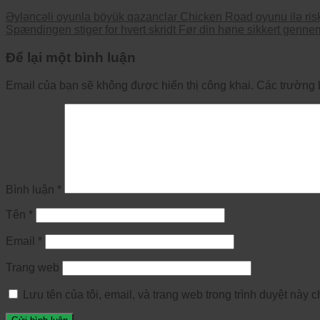
Əyləncəli oyunla böyük qazanclar Chicken Road oyunu ilə risklə
Spændingen stiger for hvert skridt Før din høne sikkert genne
Để lại một bình luận
Email của bạn sẽ không được hiển thị công khai.
Các trường 
Bình luận
*
Tên
*
Email
*
Trang web
Lưu tên của tôi, email, và trang web trong trình duyệt này ch