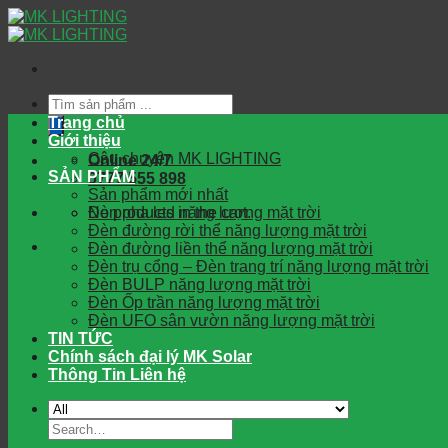
Skip
to
content
Tìm
kiếm
Trang chủ
sản
Giới thiệu
phẩm
Câu chuyện MK LIGHTING
Online 24/7
SẢN PHẨM
0777 555 898
Sản phẩm mới nhất
No products in the cart.
Đèn pha led năng lượng mặt trời
Đèn đường rời thể năng lượng mặt trời
Đèn đường liền thể năng lượng mặt trời
Đèn trụ cổng – Đèn trang trí năng lượng mặt trời
Đèn BULP năng lượng mặt trời
Đèn Ốp trần năng lượng mặt trời
Đèn UFO sân vườn năng lượng mặt trời
TIN TỨC
Chính sách đại lý MK Solar
Thông Tin Liên hệ
Search
for: