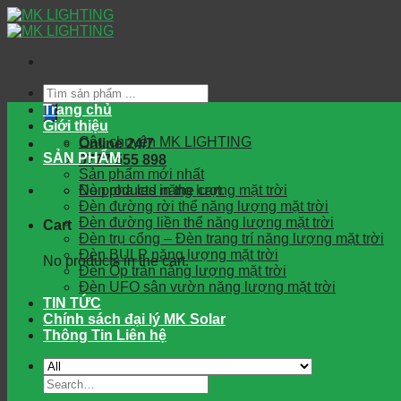
Skip
to
content
Tìm
kiếm
Trang chủ
sản
Giới thiệu
phẩm
Câu chuyện MK LIGHTING
Online 24/7
SẢN PHẨM
0777 555 898
Sản phẩm mới nhất
No products in the cart.
Đèn pha led năng lượng mặt trời
Đèn đường rời thể năng lượng mặt trời
Đèn đường liền thể năng lượng mặt trời
Cart
Đèn trụ cổng – Đèn trang trí năng lượng mặt trời
Đèn BULP năng lượng mặt trời
No products in the cart.
Đèn Ốp trần năng lượng mặt trời
Đèn UFO sân vườn năng lượng mặt trời
TIN TỨC
Chính sách đại lý MK Solar
Thông Tin Liên hệ
Search
for: