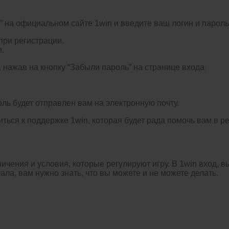
д” на официальном сайте 1win и введите ваш логин и пароль
при регистрации.
.
 нажав на кнопку “Забыли пароль” на странице входа.
ль будет отправлен вам на электронную почту.
иться к поддержке 1win, которая будет рада помочь вам в 
ничения и условия, которые регулируют игру. В 1win вход, в
ала, вам нужно знать, что вы можете и не можете делать.