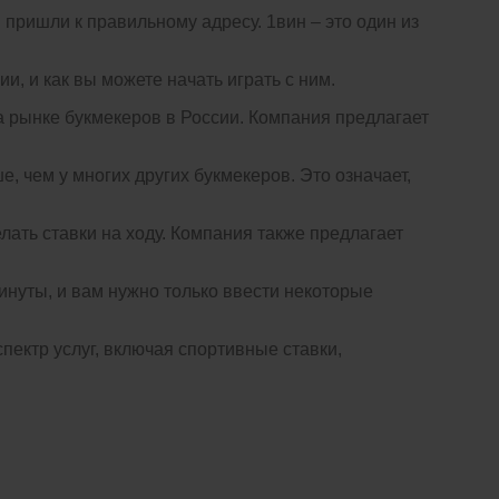
пришли к правильному адресу. 1вин – это один из
, и как вы можете начать играть с ним.
на рынке букмекеров в России. Компания предлагает
 чем у многих других букмекеров. Это означает,
лать ставки на ходу. Компания также предлагает
минуты, и вам нужно только ввести некоторые
пектр услуг, включая спортивные ставки,