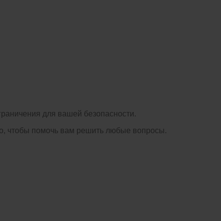
ограничения для вашей безопасности.
но, чтобы помочь вам решить любые вопросы.